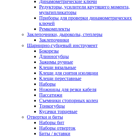
Динамометрические ключи
Редукторы, усилители крутящего момента,
мультипликаторы
Приборы для проверки динамометрических
ключей
Ремкомплекты
Заклепочники, дыроколы, степлеры
Заклепочники
Шарнирно-губцевый инструмент
Бокорезы
Длинногубцы
Зажимы ручные
Клещи вязальные
Клещи для снятия изоляции
Клещи переставные
Наборы
Ножницы для резки кабеля
Пассатижи
Съемники стопорных колец
Тонкогубцы
Кусачки торцевые
Отвертки и биты
Наборы бит
Наборы отверток
Биты / вставки