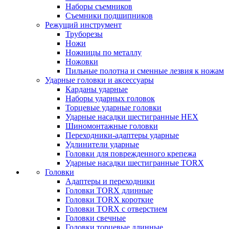
Наборы съемников
Съемники подшипников
Режущий инструмент
Труборезы
Ножи
Ножницы по металлу
Ножовки
Пильные полотна и сменные лезвия к ножам
Ударные головки и аксессуары
Карданы ударные
Наборы ударных головок
Торцевые ударные головки
Ударные насадки шестигранные HEX
Шиномонтажные головки
Переходники-адаптеры ударные
Удлинители ударные
Головки для поврежденного крепежа
Ударные насадки шестигранные TORX
Головки
Адаптеры и переходники
Головки TORX длинные
Головки TORX короткие
Головки TORX с отверстием
Головки свечные
Головки торцевые длинные