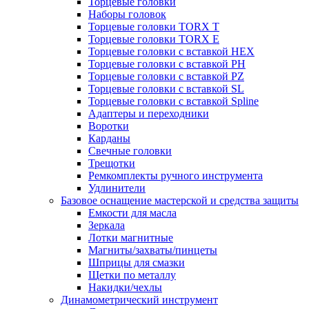
Торцевые головки
Наборы головок
Торцевые головки TORX T
Торцевые головки TORX Е
Торцевые головки с вставкой HEX
Торцевые головки с вставкой PH
Торцевые головки с вставкой PZ
Торцевые головки с вставкой SL
Торцевые головки с вставкой Spline
Адаптеры и переходники
Воротки
Карданы
Свечные головки
Трещотки
Ремкомплекты ручного инструмента
Удлинители
Базовое оснащение мастерской и средства защиты
Емкости для масла
Зеркала
Лотки магнитные
Магниты/захваты/пинцеты
Шприцы для смазки
Щетки по металлу
Накидки/чехлы
Динамометрический инструмент