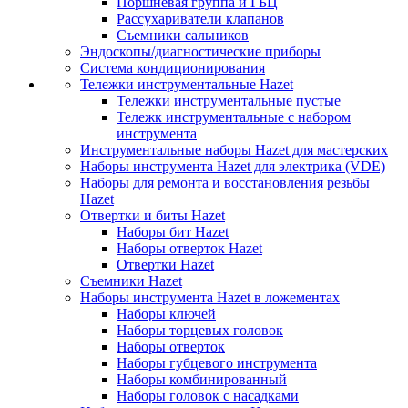
Поршневая группа и ГБЦ
Рассухариватели клапанов
Съемники сальников
Эндоскопы/диагностические приборы
Система кондиционирования
Тележки инструментальные Hazet
Тележки инструментальные пустые
Тележк инструментальные с набором
инструмента
Инструментальные наборы Hazet для мастерских
Наборы инструмента Hazet для электрика (VDE)
Наборы для ремонта и восстановления резьбы
Hazet
Отвертки и биты Hazet
Наборы бит Hazet
Наборы отверток Hazet
Отвертки Hazet
Съемники Hazet
Наборы инструмента Hazet в ложементах
Наборы ключей
Наборы торцевых головок
Наборы отверток
Наборы губцевого инструмента
Наборы комбинированный
Наборы головок с насадками