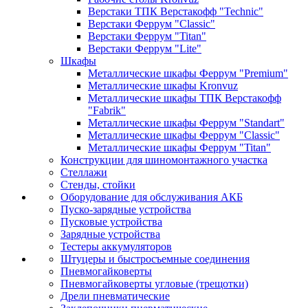
Верстаки ТПК Верстакофф "Technic"
Верстаки Феррум "Classic"
Верстаки Феррум "Titan"
Верстаки Феррум "Lite"
Шкафы
Металлические шкафы Феррум "Premium"
Металлические шкафы Kronvuz
Металлические шкафы ТПК Верстакофф
"Fabrik"
Металлические шкафы Феррум "Standart"
Металлические шкафы Феррум "Classic"
Металлические шкафы Феррум "Titan"
Конструкции для шиномонтажного участка
Стеллажи
Стенды, стойки
Оборудование для обслуживания АКБ
Пуско-зарядные устройства
Пусковые устройства
Зарядные устройства
Тестеры аккумуляторов
Штуцеры и быстросъемные соединения
Пневмогайковерты
Пневмогайковерты угловые (трещотки)
Дрели пневматические