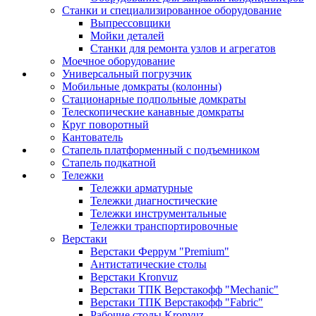
Станки и специализированное оборудование
Выпрессовщики
Мойки деталей
Станки для ремонта узлов и агрегатов
Моечное оборудование
Универсальный погрузчик
Мобильные домкраты (колонны)
Стационарные подпольные домкраты
Телескопические канавные домкраты
Круг поворотный
Кантователь
Стапель платформенный с подъемником
Стапель подкатной
Тележки
Тележки арматурные
Тележки диагностические
Тележки инструментальные
Тележки транспортировочные
Верстаки
Верстаки Феррум "Premium"
Антистатические столы
Верстаки Kronvuz
Верстаки ТПК Верстакофф "Mechanic"
Верстаки ТПК Верстакофф "Fabric"
Рабочие столы Kronvuz