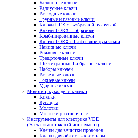
Баллонные ключи
Радиусные ключи
Разводные ключи
Трубные и газовые ключи
Ключи HEX с L-образной рукояткой
Ключи TORX Г-образные
Комбинированные ключи
Ключи TORX с L-образной рукояткой
Накидные ключи
Рожковые ключи
Трещоточные ключи
Шестигранные Г-образные ключи
Наборы ключей
Разрезные ключи
Торцевые ключи
Ударные ключи
Молотки, кувалды и киянки
Киянки
Кувалды
Молотки
Молотки рихтовочные
Инструменты для электрика VDE
(Электромонтажный инструмент)
Клещи для зачистки проводов
Клещи для обжима - кримперы