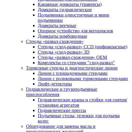
Канавные домкраты (траверсы)
Домкраты гидравлические
Подъемники одностоечные и мини
подъемники
Домкраты реечные
Опорное устройство для мотоциклов
Домкраты ромбовидные
Стенды «развал-схождения»
Стенды «сход-развал» CCD (инфракрасные)
Стенды «сход-развал» 3D
Стенды «развал-схождения» ОЕМ
Комплекты со стендами "сход-развал"
Тормозные стенды и диагностические линии
Линии с площадочными стендами
Линии с роликовыми тормозными стендами
Люфт-детекторы
Гидравлические и грузоподъемные
приспособления
Гидравлические краны и стойки для снятия/
установки агрегатов
Гидравлические прессы
Подъемные столы, тележки для подъема
колес
Оборудование для замены масла и
технологических жидкостей