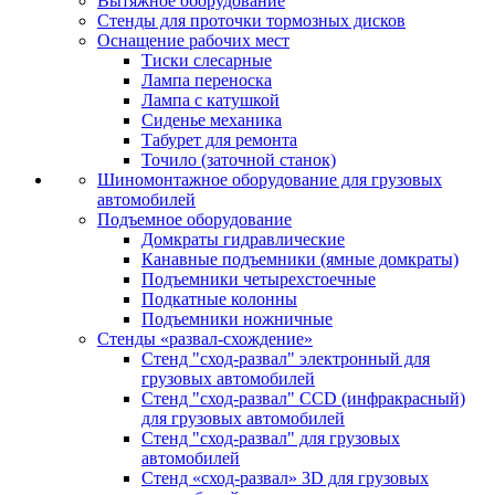
Вытяжное оборудование
Стенды для проточки тормозных дисков
Оснащение рабочих мест
Тиски слесарные
Лампа переноска
Лампа с катушкой
Сиденье механика
Табурет для ремонта
Точило (заточной станок)
Шиномонтажное оборудование для грузовых
автомобилей
Подъемное оборудование
Домкраты гидравлические
Канавные подъемники (ямные домкраты)
Подъемники четырехстоечные
Подкатные колонны
Подъемники ножничные
Стенды «развал-схождение»
Стенд "сход-развал" электронный для
грузовых автомобилей
Стенд "сход-развал" CCD (инфракрасный)
для грузовых автомобилей
Стенд "сход-развал" для грузовых
автомобилей
Стенд «сход-развал» 3D для грузовых