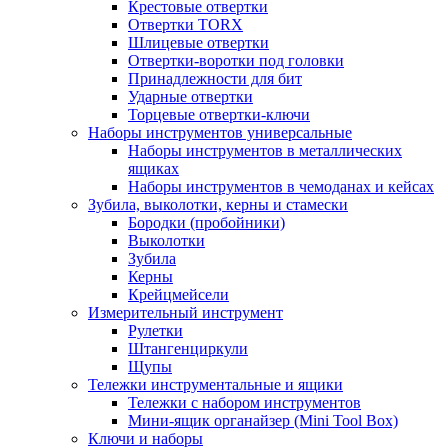
Крестовые отвертки
Отвертки TORX
Шлицевые отвертки
Отвертки-воротки под головки
Принадлежности для бит
Ударные отвертки
Торцевые отвертки-ключи
Наборы инструментов универсальные
Наборы инструментов в металлических
ящиках
Наборы инструментов в чемоданах и кейсах
Зубила, выколотки, керны и стамески
Бородки (пробойники)
Выколотки
Зубила
Керны
Крейцмейсели
Измерительный инструмент
Рулетки
Штангенциркули
Щупы
Тележки инструментальные и ящики
Тележки с набором инструментов
Мини-ящик органайзер (Mini Tool Box)
Ключи и наборы