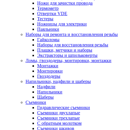
Ножи для зачистки провода
Термометр
Отвертки VDE
Тестеры
Ножницы для электрики
Паяльники
Наборы для ремонта и восстановления резьбы
Гайколомы
Наборы для восстановления резьбы
Плашки, метчики и наборы
Экстракторы и шпильковерты
Ломы, гвоздодеры, монтировки, монтажки
Монтажки
Монтировки
Гвоздодеры
Напильники, надфили и шаберы
Надфили
Напильники
Шаберы
Съемники
Гидравлические съемники
Съемники двухлапые
Съемники трехлапые
С обратным молотком
Съемники шкивов