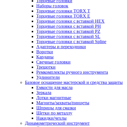
Торцевые головки
Наборы головок
Торцевые головки TORX T
Торцевые головки TORX Е
Торцевые головки с вставкой HEX
Торцевые головки с вставкой PH
Торцевые головки с вставкой PZ
Торцевые головки с вставкой SL
Торцевые головки с вставкой Spline
Адаптеры и переходники
Воротки
Карданы
Свечные головки
Трещотки
Ремкомплекты ручного инструмента
Удлинители
Базовое оснащение мастерской и средства защиты
Емкости для масла
Зеркала
Лотки магнитные
Магниты/захваты/пинцеты
Шприцы для смазки
Щетки по металлу
Накидки/чехлы
Динамометрический инструмент