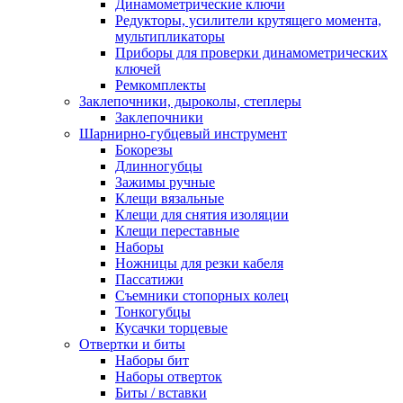
Динамометрические ключи
Редукторы, усилители крутящего момента,
мультипликаторы
Приборы для проверки динамометрических
ключей
Ремкомплекты
Заклепочники, дыроколы, степлеры
Заклепочники
Шарнирно-губцевый инструмент
Бокорезы
Длинногубцы
Зажимы ручные
Клещи вязальные
Клещи для снятия изоляции
Клещи переставные
Наборы
Ножницы для резки кабеля
Пассатижи
Съемники стопорных колец
Тонкогубцы
Кусачки торцевые
Отвертки и биты
Наборы бит
Наборы отверток
Биты / вставки