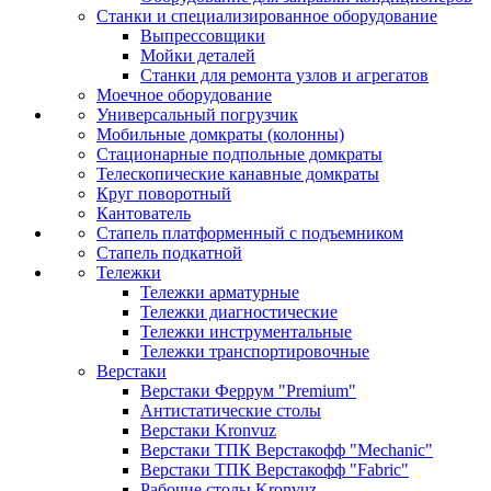
Станки и специализированное оборудование
Выпрессовщики
Мойки деталей
Станки для ремонта узлов и агрегатов
Моечное оборудование
Универсальный погрузчик
Мобильные домкраты (колонны)
Стационарные подпольные домкраты
Телескопические канавные домкраты
Круг поворотный
Кантователь
Стапель платформенный с подъемником
Стапель подкатной
Тележки
Тележки арматурные
Тележки диагностические
Тележки инструментальные
Тележки транспортировочные
Верстаки
Верстаки Феррум "Premium"
Антистатические столы
Верстаки Kronvuz
Верстаки ТПК Верстакофф "Mechanic"
Верстаки ТПК Верстакофф "Fabric"
Рабочие столы Kronvuz