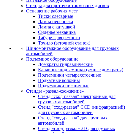
Вытяжное оборудование
Стенды для проточки тормозных дисков
Оснащение рабочих мест
Тиски слесарные
Лампа переноска
Лампа с катушкой
Сиденье механика
Табурет для ремонта
Точило (заточной станок)
Шиномонтажное оборудование для грузовых
автомобилей
Подъемное оборудование
Домкраты гидравлические
Канавные подъемники (ямные домкраты)
Подъемники четырехстоечные
Подкатные колонны
Подъемники ножничные
Стенды «развал-схождение»
Стенд "сход-развал" электронный для
грузовых автомобилей
Стенд "сход-развал" CCD (инфракрасный)
для грузовых автомобилей
Стенд "сход-развал" для грузовых
автомобилей
Стенд «сход-развал» 3D для грузовых