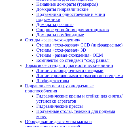
Канавные домкраты (траверсы)
Домкраты гидравлические
Подъемники одностоечные и мини
подъемники
Домкраты реечные
Опорное устройство для мотоциклов
Домкраты ромбовидные
Стенды «развал-схождения»
Стенды «сход-развал» CCD (инфракрасные)
Стенды «сход-развал» 3D
Стенды «развал-схождения» ОЕМ
Комплекты со стендами "сход-развал"
Тормозные стенды и диагностические линии
Линии с площадочными стендами
Линии с роликовыми тормозными стендами
Люфт-детекторы
Гидравлические и грузоподъемные
приспособления
Гидравлические краны и стойки для снятия/
установки агрегатов
Гидравлические прессы
Подъемные столы, тележки для подъема
колес
Оборудование для замены масла и
технологических жидкостей