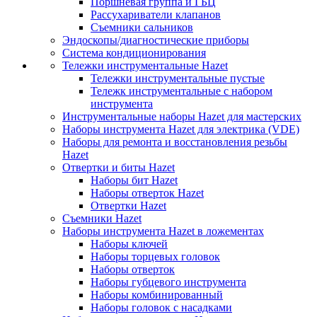
Поршневая группа и ГБЦ
Рассухариватели клапанов
Съемники сальников
Эндоскопы/диагностические приборы
Система кондиционирования
Тележки инструментальные Hazet
Тележки инструментальные пустые
Тележк инструментальные с набором
инструмента
Инструментальные наборы Hazet для мастерских
Наборы инструмента Hazet для электрика (VDE)
Наборы для ремонта и восстановления резьбы
Hazet
Отвертки и биты Hazet
Наборы бит Hazet
Наборы отверток Hazet
Отвертки Hazet
Съемники Hazet
Наборы инструмента Hazet в ложементах
Наборы ключей
Наборы торцевых головок
Наборы отверток
Наборы губцевого инструмента
Наборы комбинированный
Наборы головок с насадками