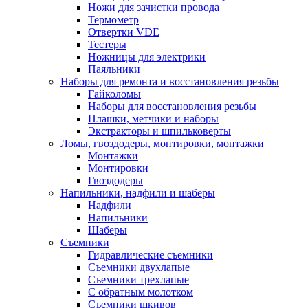
Ножи для зачистки провода
Термометр
Отвертки VDE
Тестеры
Ножницы для электрики
Паяльники
Наборы для ремонта и восстановления резьбы
Гайколомы
Наборы для восстановления резьбы
Плашки, метчики и наборы
Экстракторы и шпильковерты
Ломы, гвоздодеры, монтировки, монтажки
Монтажки
Монтировки
Гвоздодеры
Напильники, надфили и шаберы
Надфили
Напильники
Шаберы
Съемники
Гидравлические съемники
Съемники двухлапые
Съемники трехлапые
С обратным молотком
Съемники шкивов