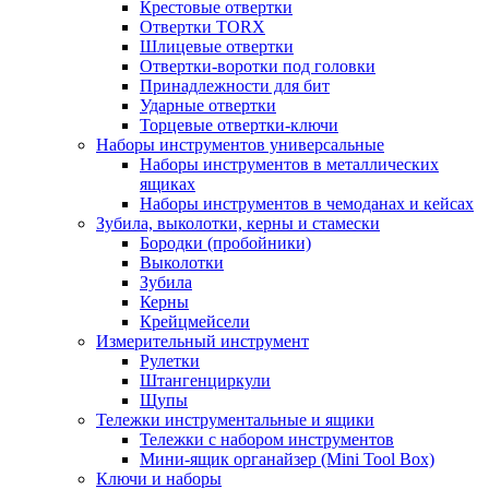
Крестовые отвертки
Отвертки TORX
Шлицевые отвертки
Отвертки-воротки под головки
Принадлежности для бит
Ударные отвертки
Торцевые отвертки-ключи
Наборы инструментов универсальные
Наборы инструментов в металлических
ящиках
Наборы инструментов в чемоданах и кейсах
Зубила, выколотки, керны и стамески
Бородки (пробойники)
Выколотки
Зубила
Керны
Крейцмейсели
Измерительный инструмент
Рулетки
Штангенциркули
Щупы
Тележки инструментальные и ящики
Тележки с набором инструментов
Мини-ящик органайзер (Mini Tool Box)
Ключи и наборы