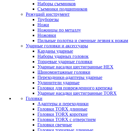
Наборы съемников
Съемники подшипников
Режущий инструмент
Труборезы
Ножи
Ножницы по металлу
Ножовки
Пильные полотна и сменные лезвия к ножам
Ударные головки и аксессуары
Карданы ударные
Наборы ударных головок
Торцевые ударные головки
Ударные насадки шестигранные HEX
Шиномонтажные головки
Переходники-адаптеры ударные
Удлинители ударные
Головки для поврежденного крепежа
Ударные насадки шестигранные TORX
Головки
Адаптеры и переходники
Головки TORX длинные
Головки TORX короткие
Головки TORX с отверстием
Головки свечные
Головки торцевые длинные