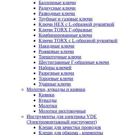
Баллонные ключи
Радиусные ключи
Разводные ключи
Трубные и газовые ключи
Ключи HEX с L-образной рукояткой
Ключи TORX Г-образные
Комбинированные ключи
Ключи TORX с L-образной рукояткой
Накидные ключи
Рожковые ключи
Трещоточные ключи
Шестигранные Г-образные ключи
Наборы ключей
Разрезные ключи
Торцевые ключи
Ударные ключи
Молотки, кувалды и киянки
Киянки
Кувалды
Молотки
Молотки рихтовочные
Инструменты для электрика VDE
(Электромонтажный инструмент)
Клещи для зачистки проводов
Клещи для обжима - кримперы