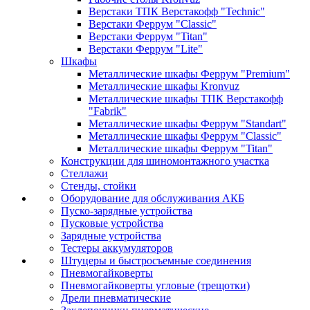
Верстаки ТПК Верстакофф "Technic"
Верстаки Феррум "Classic"
Верстаки Феррум "Titan"
Верстаки Феррум "Lite"
Шкафы
Металлические шкафы Феррум "Premium"
Металлические шкафы Kronvuz
Металлические шкафы ТПК Верстакофф
"Fabrik"
Металлические шкафы Феррум "Standart"
Металлические шкафы Феррум "Classic"
Металлические шкафы Феррум "Titan"
Конструкции для шиномонтажного участка
Стеллажи
Стенды, стойки
Оборудование для обслуживания АКБ
Пуско-зарядные устройства
Пусковые устройства
Зарядные устройства
Тестеры аккумуляторов
Штуцеры и быстросъемные соединения
Пневмогайковерты
Пневмогайковерты угловые (трещотки)
Дрели пневматические