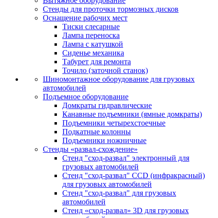
Вытяжное оборудование
Стенды для проточки тормозных дисков
Оснащение рабочих мест
Тиски слесарные
Лампа переноска
Лампа с катушкой
Сиденье механика
Табурет для ремонта
Точило (заточной станок)
Шиномонтажное оборудование для грузовых
автомобилей
Подъемное оборудование
Домкраты гидравлические
Канавные подъемники (ямные домкраты)
Подъемники четырехстоечные
Подкатные колонны
Подъемники ножничные
Стенды «развал-схождение»
Стенд "сход-развал" электронный для
грузовых автомобилей
Стенд "сход-развал" CCD (инфракрасный)
для грузовых автомобилей
Стенд "сход-развал" для грузовых
автомобилей
Стенд «сход-развал» 3D для грузовых