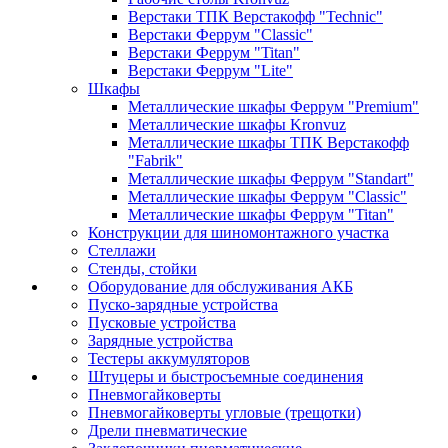
Верстаки ТПК Верстакофф "Technic"
Верстаки Феррум "Classic"
Верстаки Феррум "Titan"
Верстаки Феррум "Lite"
Шкафы
Металлические шкафы Феррум "Premium"
Металлические шкафы Kronvuz
Металлические шкафы ТПК Верстакофф
"Fabrik"
Металлические шкафы Феррум "Standart"
Металлические шкафы Феррум "Classic"
Металлические шкафы Феррум "Titan"
Конструкции для шиномонтажного участка
Стеллажи
Стенды, стойки
Оборудование для обслуживания АКБ
Пуско-зарядные устройства
Пусковые устройства
Зарядные устройства
Тестеры аккумуляторов
Штуцеры и быстросъемные соединения
Пневмогайковерты
Пневмогайковерты угловые (трещотки)
Дрели пневматические