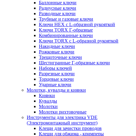
Баллонные ключи
Радиусные ключи
Разводные ключи
Трубные и газовые ключи
Ключи HEX с L-образной рукояткой
Ключи TORX Г-образные
Комбинированные ключи
Ключи TORX с L-образной рукояткой
Накидные ключи
Рожковые ключи
Трещоточные ключи
Шестигранные Г-образные ключи
Наборы ключей
Разрезные ключи
Торцевые ключи
Ударные ключи
Молотки, кувалды и киянки
Киянки
Кувалды
Молотки
Молотки рихтовочные
Инструменты для электрика VDE
(Электромонтажный инструмент)
Клещи для зачистки проводов
Клещи для обжима - кримперы