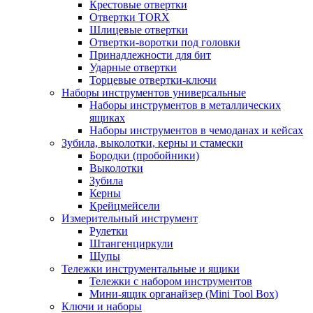
Крестовые отвертки
Отвертки TORX
Шлицевые отвертки
Отвертки-воротки под головки
Принадлежности для бит
Ударные отвертки
Торцевые отвертки-ключи
Наборы инструментов универсальные
Наборы инструментов в металлических
ящиках
Наборы инструментов в чемоданах и кейсах
Зубила, выколотки, керны и стамески
Бородки (пробойники)
Выколотки
Зубила
Керны
Крейцмейсели
Измерительный инструмент
Рулетки
Штангенциркули
Щупы
Тележки инструментальные и ящики
Тележки с набором инструментов
Мини-ящик органайзер (Mini Tool Box)
Ключи и наборы