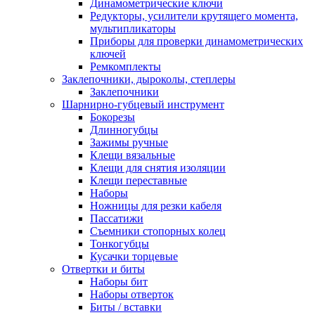
Динамометрические ключи
Редукторы, усилители крутящего момента,
мультипликаторы
Приборы для проверки динамометрических
ключей
Ремкомплекты
Заклепочники, дыроколы, степлеры
Заклепочники
Шарнирно-губцевый инструмент
Бокорезы
Длинногубцы
Зажимы ручные
Клещи вязальные
Клещи для снятия изоляции
Клещи переставные
Наборы
Ножницы для резки кабеля
Пассатижи
Съемники стопорных колец
Тонкогубцы
Кусачки торцевые
Отвертки и биты
Наборы бит
Наборы отверток
Биты / вставки