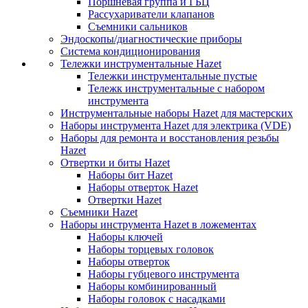
Поршневая группа и ГБЦ
Рассухариватели клапанов
Съемники сальников
Эндоскопы/диагностические приборы
Система кондиционирования
Тележки инструментальные Hazet
Тележки инструментальные пустые
Тележк инструментальные с набором
инструмента
Инструментальные наборы Hazet для мастерских
Наборы инструмента Hazet для электрика (VDE)
Наборы для ремонта и восстановления резьбы
Hazet
Отвертки и биты Hazet
Наборы бит Hazet
Наборы отверток Hazet
Отвертки Hazet
Съемники Hazet
Наборы инструмента Hazet в ложементах
Наборы ключей
Наборы торцевых головок
Наборы отверток
Наборы губцевого инструмента
Наборы комбинированный
Наборы головок с насадками