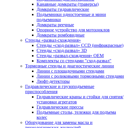
Канавные домкраты (траверсы)
Домкраты гидравлические
Подъемники одностоечные и мини
подъемники
Домкраты реечные
Опорное устройство для мотоциклов
Домкраты ромбовидные
Стенды «развал-схождения»
Стенды «сход-развал» CCD (инфракрасные)
Стенды «сход-развал» 3D
Стенды «развал-схождения» ОЕМ
Комплекты со стендами "сход-развал"
Тормозные стенды и диагностические линии
Линии с площадочными стендами
Линии с роликовыми тормозными стендами
Люфт-детекторы
Гидравлические и грузоподъемные
приспособления
Гидравлические краны и стойки для снятия/
установки агрегатов
Гидравлические прессы
Подъемные столы, тележки для подъема
колес
Оборудование для замены масла и
технологических жидкостей