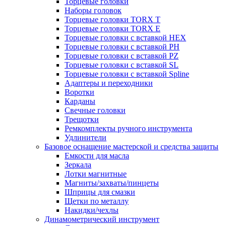
Торцевые головки
Наборы головок
Торцевые головки TORX T
Торцевые головки TORX Е
Торцевые головки с вставкой HEX
Торцевые головки с вставкой PH
Торцевые головки с вставкой PZ
Торцевые головки с вставкой SL
Торцевые головки с вставкой Spline
Адаптеры и переходники
Воротки
Карданы
Свечные головки
Трещотки
Ремкомплекты ручного инструмента
Удлинители
Базовое оснащение мастерской и средства защиты
Емкости для масла
Зеркала
Лотки магнитные
Магниты/захваты/пинцеты
Шприцы для смазки
Щетки по металлу
Накидки/чехлы
Динамометрический инструмент