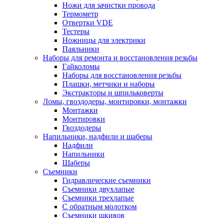
Ножи для зачистки провода
Термометр
Отвертки VDE
Тестеры
Ножницы для электрики
Паяльники
Наборы для ремонта и восстановления резьбы
Гайколомы
Наборы для восстановления резьбы
Плашки, метчики и наборы
Экстракторы и шпильковерты
Ломы, гвоздодеры, монтировки, монтажки
Монтажки
Монтировки
Гвоздодеры
Напильники, надфили и шаберы
Надфили
Напильники
Шаберы
Съемники
Гидравлические съемники
Съемники двухлапые
Съемники трехлапые
С обратным молотком
Съемники шкивов