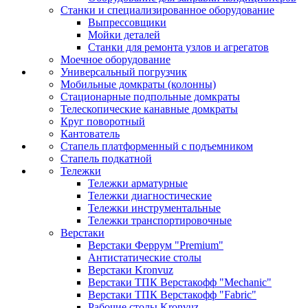
Станки и специализированное оборудование
Выпрессовщики
Мойки деталей
Станки для ремонта узлов и агрегатов
Моечное оборудование
Универсальный погрузчик
Мобильные домкраты (колонны)
Стационарные подпольные домкраты
Телескопические канавные домкраты
Круг поворотный
Кантователь
Стапель платформенный с подъемником
Стапель подкатной
Тележки
Тележки арматурные
Тележки диагностические
Тележки инструментальные
Тележки транспортировочные
Верстаки
Верстаки Феррум "Premium"
Антистатические столы
Верстаки Kronvuz
Верстаки ТПК Верстакофф "Mechanic"
Верстаки ТПК Верстакофф "Fabric"
Рабочие столы Kronvuz