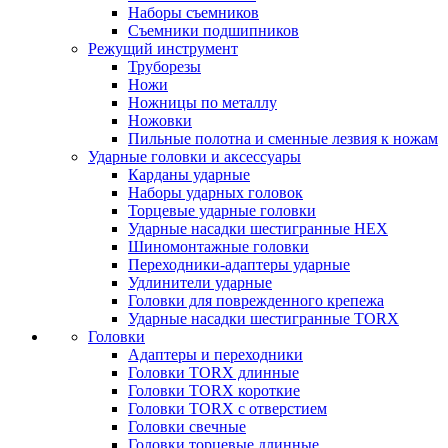
Наборы съемников
Съемники подшипников
Режущий инструмент
Труборезы
Ножи
Ножницы по металлу
Ножовки
Пильные полотна и сменные лезвия к ножам
Ударные головки и аксессуары
Карданы ударные
Наборы ударных головок
Торцевые ударные головки
Ударные насадки шестигранные HEX
Шиномонтажные головки
Переходники-адаптеры ударные
Удлинители ударные
Головки для поврежденного крепежа
Ударные насадки шестигранные TORX
Головки
Адаптеры и переходники
Головки TORX длинные
Головки TORX короткие
Головки TORX с отверстием
Головки свечные
Головки торцевые длинные