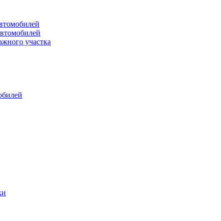
втомобилей
автомобилей
ажного участка
обилей
ки