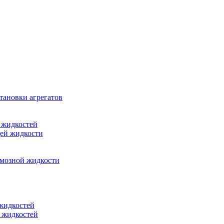
тановки агрегатов
 жидкостей
щей жидкости
рмозной жидкости
 жидкостей
 жидкостей