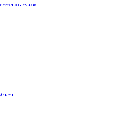
систентных смазок
обилей