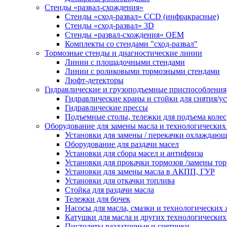
Стенды «развал-схождения»
Стенды «сход-развал» CCD (инфракрасные)
Стенды «сход-развал» 3D
Стенды «развал-схождения» ОЕМ
Комплекты со стендами "сход-развал"
Тормозные стенды и диагностические линии
Линии с площадочными стендами
Линии с роликовыми тормозными стендами
Люфт-детекторы
Гидравлические и грузоподъемные приспособления
Гидравлические краны и стойки для снятия/ус
Гидравлические прессы
Подъемные столы, тележки для подъема колес
Оборудование для замены масла и технологических
Установки для замены / перекачки охлаждаю
Оборудование для раздачи масел
Установки для сбора масел и антифриза
Установки для прокачки тормозов /замены то
Установки для замены масла в АКПП, ГУР
Установки для откачки топлива
Стойка для раздачи масла
Тележки для бочек
Насосы для масла, смазки и технологических
Катушки для масла и других технологических
Пистолеты раздаточные и счетчики