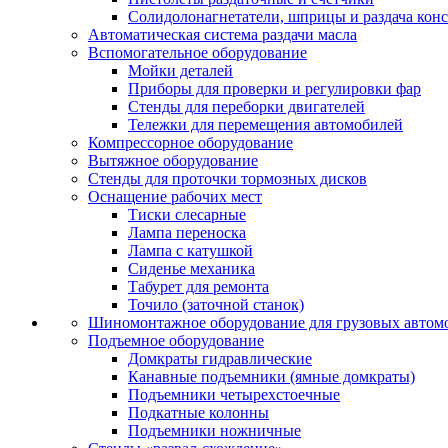
Солидолонагнетатели, шприцы и раздача кон
Автоматическая система раздачи масла
Вспомогательное оборудование
Мойки деталей
Приборы для проверки и регулировки фар
Стенды для переборки двигателей
Тележки для перемещения автомобилей
Компрессорное оборудование
Вытяжное оборудование
Стенды для проточки тормозных дисков
Оснащение рабочих мест
Тиски слесарные
Лампа переноска
Лампа с катушкой
Сиденье механика
Табурет для ремонта
Точило (заточной станок)
Шиномонтажное оборудование для грузовых автом
Подъемное оборудование
Домкраты гидравлические
Канавные подъемники (ямные домкраты)
Подъемники четырехстоечные
Подкатные колонны
Подъемники ножничные