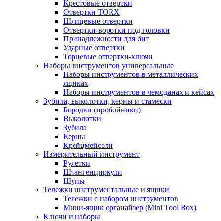
Крестовые отвертки
Отвертки TORX
Шлицевые отвертки
Отвертки-воротки под головки
Принадлежности для бит
Ударные отвертки
Торцевые отвертки-ключи
Наборы инструментов универсальные
Наборы инструментов в металлических
ящиках
Наборы инструментов в чемоданах и кейсах
Зубила, выколотки, керны и стамески
Бородки (пробойники)
Выколотки
Зубила
Керны
Крейцмейсели
Измерительный инструмент
Рулетки
Штангенциркули
Щупы
Тележки инструментальные и ящики
Тележки с набором инструментов
Мини-ящик органайзер (Mini Tool Box)
Ключи и наборы