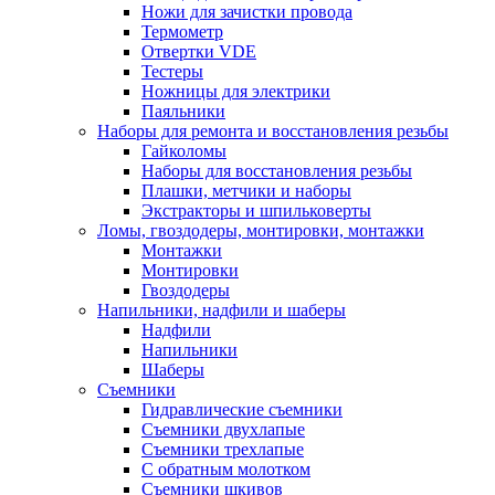
Ножи для зачистки провода
Термометр
Отвертки VDE
Тестеры
Ножницы для электрики
Паяльники
Наборы для ремонта и восстановления резьбы
Гайколомы
Наборы для восстановления резьбы
Плашки, метчики и наборы
Экстракторы и шпильковерты
Ломы, гвоздодеры, монтировки, монтажки
Монтажки
Монтировки
Гвоздодеры
Напильники, надфили и шаберы
Надфили
Напильники
Шаберы
Съемники
Гидравлические съемники
Съемники двухлапые
Съемники трехлапые
С обратным молотком
Съемники шкивов