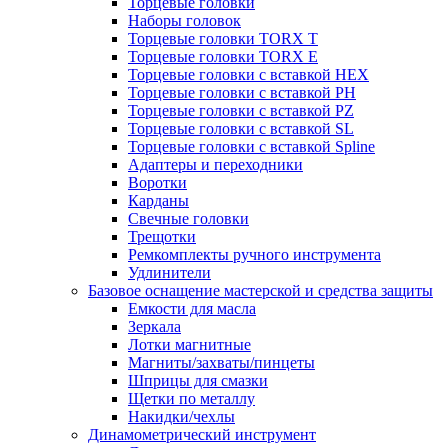
Торцевые головки
Наборы головок
Торцевые головки TORX T
Торцевые головки TORX Е
Торцевые головки с вставкой HEX
Торцевые головки с вставкой PH
Торцевые головки с вставкой PZ
Торцевые головки с вставкой SL
Торцевые головки с вставкой Spline
Адаптеры и переходники
Воротки
Карданы
Свечные головки
Трещотки
Ремкомплекты ручного инструмента
Удлинители
Базовое оснащение мастерской и средства защиты
Емкости для масла
Зеркала
Лотки магнитные
Магниты/захваты/пинцеты
Шприцы для смазки
Щетки по металлу
Накидки/чехлы
Динамометрический инструмент