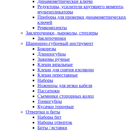
Динамометрические ключи
Редукторы, усилители крутящего момента,
мультипликаторы
Приборы для проверки динамометрических
ключей
Ремкомплекты
Заклепочники, дыроколы, степлеры
Заклепочники
Шарнирно-губцевый инструмент
Бокорезы
Длинногубцы
Зажимы ручные
Клещи вязальные
Клещи для снятия изоляции
Клещи переставные
Наборы
Ножницы для резки кабеля
Пассатижи
Съемники стопорных колец
Тонкогубцы
Кусачки торцевые
Отвертки и биты
Наборы бит
Наборы отверток
Биты / вставки