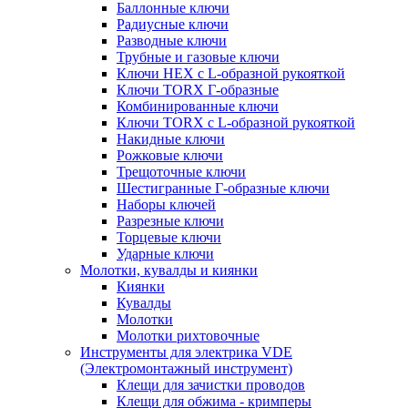
Баллонные ключи
Радиусные ключи
Разводные ключи
Трубные и газовые ключи
Ключи HEX с L-образной рукояткой
Ключи TORX Г-образные
Комбинированные ключи
Ключи TORX с L-образной рукояткой
Накидные ключи
Рожковые ключи
Трещоточные ключи
Шестигранные Г-образные ключи
Наборы ключей
Разрезные ключи
Торцевые ключи
Ударные ключи
Молотки, кувалды и киянки
Киянки
Кувалды
Молотки
Молотки рихтовочные
Инструменты для электрика VDE
(Электромонтажный инструмент)
Клещи для зачистки проводов
Клещи для обжима - кримперы