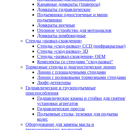
Канавные домкраты (траверсы)
Домкраты гидравлические
Подъемники одностоечные и мини
подъемники
Домкраты реечные
Опорное устройство для мотоциклов
Домкраты ромбовидные
Стенды «развал-схождения»
Стенды «сход-развал» CCD (инфракрасные)
Стенды «сход-развал» 3D
Стенды «развал-схождения» ОЕМ
Комплекты со стендами "сход-развал"
Тормозные стенды и диагностические линии
Линии с площадочными стендами
Линии с роликовыми тормозными стендами
Люфт-детекторы
Гидравлические и грузоподъемные
приспособления
Гидравлические краны и стойки для снятия/
установки агрегатов
Гидравлические прессы
Подъемные столы, тележки для подъема
колес
Оборудование для замены масла и
технологических жидкостей