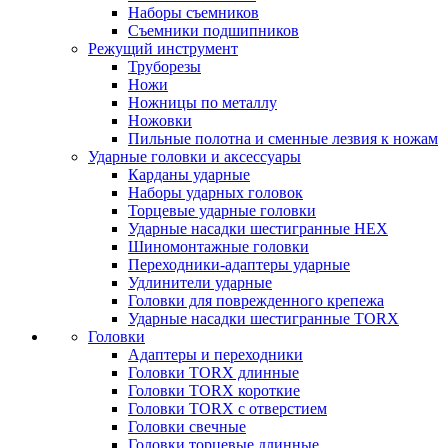
Наборы съемников
Съемники подшипников
Режущий инструмент
Труборезы
Ножи
Ножницы по металлу
Ножовки
Пильные полотна и сменные лезвия к ножам
Ударные головки и аксессуары
Карданы ударные
Наборы ударных головок
Торцевые ударные головки
Ударные насадки шестигранные HEX
Шиномонтажные головки
Переходники-адаптеры ударные
Удлинители ударные
Головки для поврежденного крепежа
Ударные насадки шестигранные TORX
Головки
Адаптеры и переходники
Головки TORX длинные
Головки TORX короткие
Головки TORX с отверстием
Головки свечные
Головки торцевые длинные