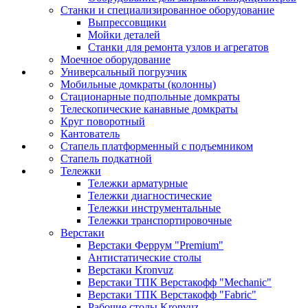
Станки и специализированное оборудование
Выпрессовщики
Мойки деталей
Станки для ремонта узлов и агрегатов
Моечное оборудование
Универсальный погрузчик
Мобильные домкраты (колонны)
Стационарные подпольные домкраты
Телескопические канавные домкраты
Круг поворотный
Кантователь
Стапель платформенный с подъемником
Стапель подкатной
Тележки
Тележки арматурные
Тележки диагностические
Тележки инструментальные
Тележки транспортировочные
Верстаки
Верстаки Феррум "Premium"
Антистатические столы
Верстаки Kronvuz
Верстаки ТПК Верстакофф "Mechanic"
Верстаки ТПК Верстакофф "Fabric"
Рабочие столы Kronvuz