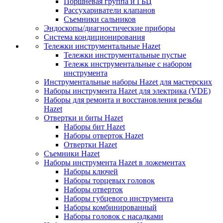
Поршневая группа и ГБЦ
Рассухариватели клапанов
Съемники сальников
Эндоскопы/диагностические приборы
Система кондиционирования
Тележки инструментальные Hazet
Тележки инструментальные пустые
Тележк инструментальные с набором
инструмента
Инструментальные наборы Hazet для мастерских
Наборы инструмента Hazet для электрика (VDE)
Наборы для ремонта и восстановления резьбы
Hazet
Отвертки и биты Hazet
Наборы бит Hazet
Наборы отверток Hazet
Отвертки Hazet
Съемники Hazet
Наборы инструмента Hazet в ложементах
Наборы ключей
Наборы торцевых головок
Наборы отверток
Наборы губцевого инструмента
Наборы комбинированный
Наборы головок с насадками