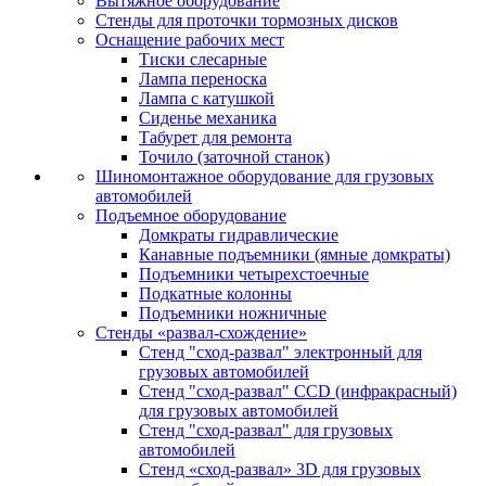
Вытяжное оборудование
Стенды для проточки тормозных дисков
Оснащение рабочих мест
Тиски слесарные
Лампа переноска
Лампа с катушкой
Сиденье механика
Табурет для ремонта
Точило (заточной станок)
Шиномонтажное оборудование для грузовых
автомобилей
Подъемное оборудование
Домкраты гидравлические
Канавные подъемники (ямные домкраты)
Подъемники четырехстоечные
Подкатные колонны
Подъемники ножничные
Стенды «развал-схождение»
Стенд "сход-развал" электронный для
грузовых автомобилей
Стенд "сход-развал" CCD (инфракрасный)
для грузовых автомобилей
Стенд "сход-развал" для грузовых
автомобилей
Стенд «сход-развал» 3D для грузовых