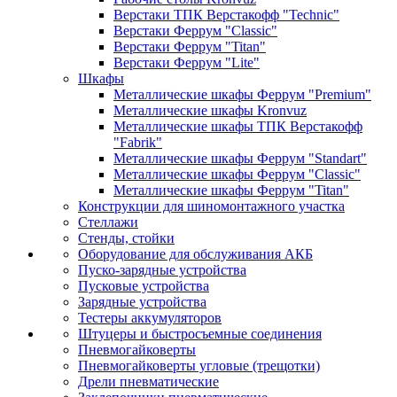
Верстаки ТПК Верстакофф "Technic"
Верстаки Феррум "Classic"
Верстаки Феррум "Titan"
Верстаки Феррум "Lite"
Шкафы
Металлические шкафы Феррум "Premium"
Металлические шкафы Kronvuz
Металлические шкафы ТПК Верстакофф
"Fabrik"
Металлические шкафы Феррум "Standart"
Металлические шкафы Феррум "Classic"
Металлические шкафы Феррум "Titan"
Конструкции для шиномонтажного участка
Стеллажи
Стенды, стойки
Оборудование для обслуживания АКБ
Пуско-зарядные устройства
Пусковые устройства
Зарядные устройства
Тестеры аккумуляторов
Штуцеры и быстросъемные соединения
Пневмогайковерты
Пневмогайковерты угловые (трещотки)
Дрели пневматические