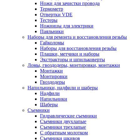
Ножи для зачистки провода
Термометр
Отвертки VDE
Тестеры
Ножницы для электрики
Паяльники
Наборы для ремонта и восстановления резьбы
Гайколомы
Наборы для восстановления резьбы
Плашки, метчики и наборы
Экстракторы и шпильковерты
Ломы, гвоздодеры, монтировки, монтажки
Монтажки
Монтировки
Гвоздодеры
Напильники, надфили и шаберы
Надфили
Напильники
Шаберы
Съемники
Гидравлические съемники
Съемники двухлапые
Съемники трехлапые
С обратным молотком
Съемники шкивов