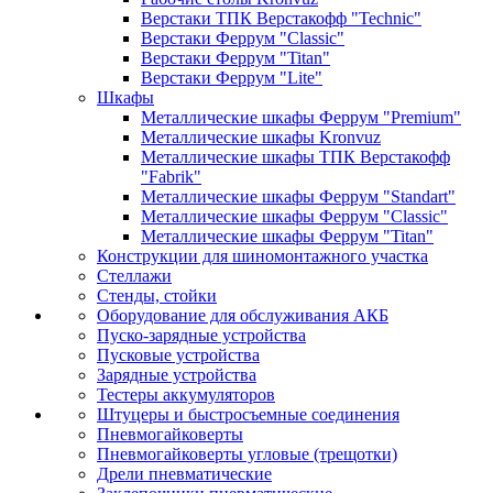
Верстаки ТПК Верстакофф "Technic"
Верстаки Феррум "Classic"
Верстаки Феррум "Titan"
Верстаки Феррум "Lite"
Шкафы
Металлические шкафы Феррум "Premium"
Металлические шкафы Kronvuz
Металлические шкафы ТПК Верстакофф
"Fabrik"
Металлические шкафы Феррум "Standart"
Металлические шкафы Феррум "Classic"
Металлические шкафы Феррум "Titan"
Конструкции для шиномонтажного участка
Стеллажи
Стенды, стойки
Оборудование для обслуживания АКБ
Пуско-зарядные устройства
Пусковые устройства
Зарядные устройства
Тестеры аккумуляторов
Штуцеры и быстросъемные соединения
Пневмогайковерты
Пневмогайковерты угловые (трещотки)
Дрели пневматические