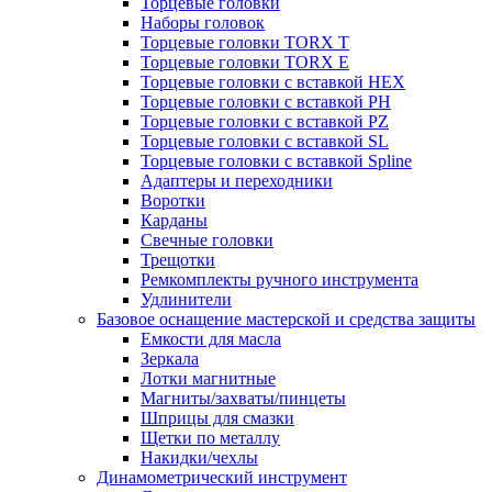
Торцевые головки
Наборы головок
Торцевые головки TORX T
Торцевые головки TORX Е
Торцевые головки с вставкой HEX
Торцевые головки с вставкой PH
Торцевые головки с вставкой PZ
Торцевые головки с вставкой SL
Торцевые головки с вставкой Spline
Адаптеры и переходники
Воротки
Карданы
Свечные головки
Трещотки
Ремкомплекты ручного инструмента
Удлинители
Базовое оснащение мастерской и средства защиты
Емкости для масла
Зеркала
Лотки магнитные
Магниты/захваты/пинцеты
Шприцы для смазки
Щетки по металлу
Накидки/чехлы
Динамометрический инструмент