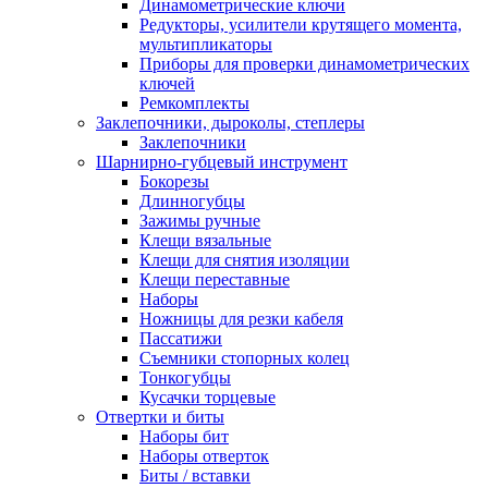
Динамометрические ключи
Редукторы, усилители крутящего момента,
мультипликаторы
Приборы для проверки динамометрических
ключей
Ремкомплекты
Заклепочники, дыроколы, степлеры
Заклепочники
Шарнирно-губцевый инструмент
Бокорезы
Длинногубцы
Зажимы ручные
Клещи вязальные
Клещи для снятия изоляции
Клещи переставные
Наборы
Ножницы для резки кабеля
Пассатижи
Съемники стопорных колец
Тонкогубцы
Кусачки торцевые
Отвертки и биты
Наборы бит
Наборы отверток
Биты / вставки