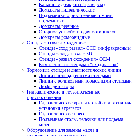
Канавные домкраты (траверсы)
Домкраты гидравлические
Подъемники одностоечные и мини
подъемники
Домкраты реечные
Опорное устройство для мотоциклов
Домкраты ромбовидные
Стенды «развал-схождения»
Стенды «сход-развал» CCD (инфракрасные)
Стенды «сход-развал» 3D
Стенды «развал-схождения» ОЕМ
Комплекты со стендами "сход-развал"
Тормозные стенды и диагностические линии
Линии с площадочными стендами
Линии с роликовыми тормозными стендами
Люфт-детекторы
Гидравлические и грузоподъемные
приспособления
Гидравлические краны и стойки для снятия/
установки агрегатов
Гидравлические прессы
Подъемные столы, тележки для подъема
колес
Оборудование для замены масла и
технологических жидкостей