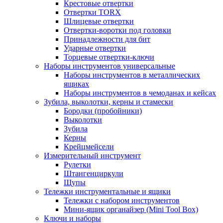
Крестовые отвертки
Отвертки TORX
Шлицевые отвертки
Отвертки-воротки под головки
Принадлежности для бит
Ударные отвертки
Торцевые отвертки-ключи
Наборы инструментов универсальные
Наборы инструментов в металлических
ящиках
Наборы инструментов в чемоданах и кейсах
Зубила, выколотки, керны и стамески
Бородки (пробойники)
Выколотки
Зубила
Керны
Крейцмейсели
Измерительный инструмент
Рулетки
Штангенциркули
Щупы
Тележки инструментальные и ящики
Тележки с набором инструментов
Мини-ящик органайзер (Mini Tool Box)
Ключи и наборы