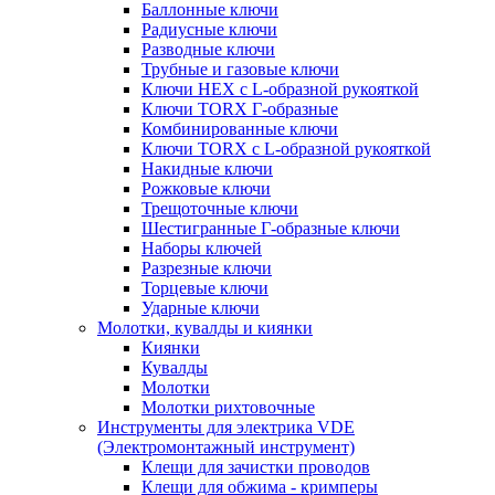
Баллонные ключи
Радиусные ключи
Разводные ключи
Трубные и газовые ключи
Ключи HEX с L-образной рукояткой
Ключи TORX Г-образные
Комбинированные ключи
Ключи TORX с L-образной рукояткой
Накидные ключи
Рожковые ключи
Трещоточные ключи
Шестигранные Г-образные ключи
Наборы ключей
Разрезные ключи
Торцевые ключи
Ударные ключи
Молотки, кувалды и киянки
Киянки
Кувалды
Молотки
Молотки рихтовочные
Инструменты для электрика VDE
(Электромонтажный инструмент)
Клещи для зачистки проводов
Клещи для обжима - кримперы