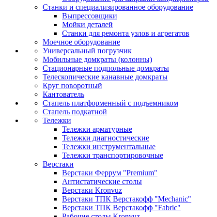
Станки и специализированное оборудование
Выпрессовщики
Мойки деталей
Станки для ремонта узлов и агрегатов
Моечное оборудование
Универсальный погрузчик
Мобильные домкраты (колонны)
Стационарные подпольные домкраты
Телескопические канавные домкраты
Круг поворотный
Кантователь
Стапель платформенный с подъемником
Стапель подкатной
Тележки
Тележки арматурные
Тележки диагностические
Тележки инструментальные
Тележки транспортировочные
Верстаки
Верстаки Феррум "Premium"
Антистатические столы
Верстаки Kronvuz
Верстаки ТПК Верстакофф "Mechanic"
Верстаки ТПК Верстакофф "Fabric"
Рабочие столы Kronvuz