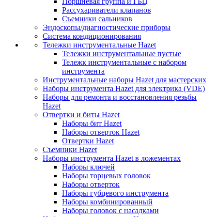
Поршневая группа и ГБЦ
Рассухариватели клапанов
Съемники сальников
Эндоскопы/диагностические приборы
Система кондиционирования
Тележки инструментальные Hazet
Тележки инструментальные пустые
Тележк инструментальные с набором
инструмента
Инструментальные наборы Hazet для мастерских
Наборы инструмента Hazet для электрика (VDE)
Наборы для ремонта и восстановления резьбы
Hazet
Отвертки и биты Hazet
Наборы бит Hazet
Наборы отверток Hazet
Отвертки Hazet
Съемники Hazet
Наборы инструмента Hazet в ложементах
Наборы ключей
Наборы торцевых головок
Наборы отверток
Наборы губцевого инструмента
Наборы комбинированный
Наборы головок с насадками