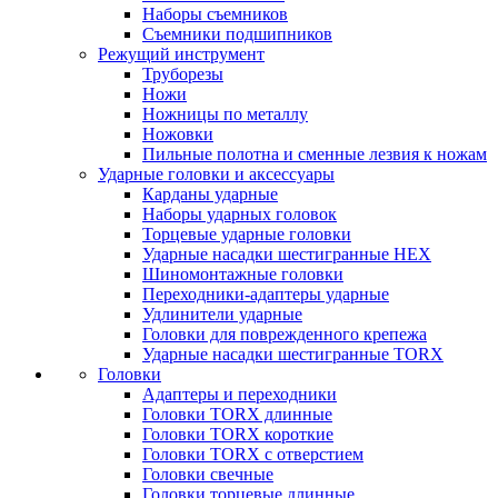
Наборы съемников
Съемники подшипников
Режущий инструмент
Труборезы
Ножи
Ножницы по металлу
Ножовки
Пильные полотна и сменные лезвия к ножам
Ударные головки и аксессуары
Карданы ударные
Наборы ударных головок
Торцевые ударные головки
Ударные насадки шестигранные HEX
Шиномонтажные головки
Переходники-адаптеры ударные
Удлинители ударные
Головки для поврежденного крепежа
Ударные насадки шестигранные TORX
Головки
Адаптеры и переходники
Головки TORX длинные
Головки TORX короткие
Головки TORX с отверстием
Головки свечные
Головки торцевые длинные