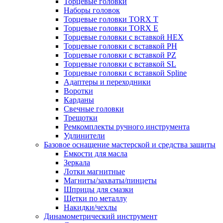
Торцевые головки
Наборы головок
Торцевые головки TORX T
Торцевые головки TORX Е
Торцевые головки с вставкой HEX
Торцевые головки с вставкой PH
Торцевые головки с вставкой PZ
Торцевые головки с вставкой SL
Торцевые головки с вставкой Spline
Адаптеры и переходники
Воротки
Карданы
Свечные головки
Трещотки
Ремкомплекты ручного инструмента
Удлинители
Базовое оснащение мастерской и средства защиты
Емкости для масла
Зеркала
Лотки магнитные
Магниты/захваты/пинцеты
Шприцы для смазки
Щетки по металлу
Накидки/чехлы
Динамометрический инструмент