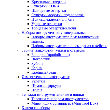
Крестовые отвертки
Отвертки TORX
Шлицевые отвертки
Отвертки-воротки под головки
Принадлежности для бит
Ударные отвертки
Торцевые отвертки-ключи
Наборы инструментов универсальные
Наборы инструментов в металлических
ящиках
Наборы инструментов в чемоданах и кейсах
Зубила, выколотки, керны и стамески
Бородки (пробойники)
Выколотки
Зубила
Керны
Крейцмейсели
Измерительный инструмент
Рулетки
Штангенциркули
Щупы
Тележки инструментальные и ящики
Тележки с набором инструментов
Мини-ящик органайзер (Mini Tool Box)
Ключи и наборы