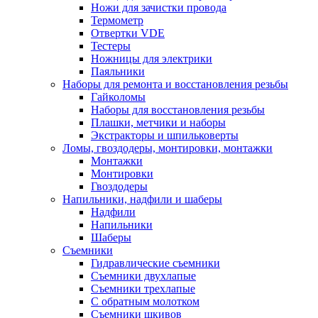
Ножи для зачистки провода
Термометр
Отвертки VDE
Тестеры
Ножницы для электрики
Паяльники
Наборы для ремонта и восстановления резьбы
Гайколомы
Наборы для восстановления резьбы
Плашки, метчики и наборы
Экстракторы и шпильковерты
Ломы, гвоздодеры, монтировки, монтажки
Монтажки
Монтировки
Гвоздодеры
Напильники, надфили и шаберы
Надфили
Напильники
Шаберы
Съемники
Гидравлические съемники
Съемники двухлапые
Съемники трехлапые
С обратным молотком
Съемники шкивов