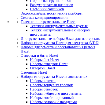
Поршневая группа и ГБЦ
Рассухариватели клапанов
Съемники сальников
Эндоскопы/диагностические приборы
Система кондиционирования
Тележки инструментальные Hazet
Тележки инструментальные пустые
Тележк инструментальные с набором
инструмента
Инструментальные наборы Hazet для мастерских
Наборы инструмента Hazet для электрика (VDE)
Наборы для ремонта и восстановления резьбы
Hazet
Отвертки и биты Hazet
Наборы бит Hazet
Наборы отверток Hazet
Отвертки Hazet
Съемники Hazet
Наборы инструмента Hazet в ложементах
Наборы ключей
Наборы торцевых головок
Наборы отверток
Наборы губцевого инструмента
Наборы комбинированный
Наборы головок с насадками