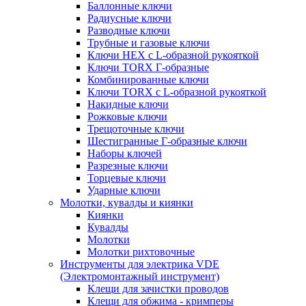
Баллонные ключи
Радиусные ключи
Разводные ключи
Трубные и газовые ключи
Ключи HEX с L-образной рукояткой
Ключи TORX Г-образные
Комбинированные ключи
Ключи TORX с L-образной рукояткой
Накидные ключи
Рожковые ключи
Трещоточные ключи
Шестигранные Г-образные ключи
Наборы ключей
Разрезные ключи
Торцевые ключи
Ударные ключи
Молотки, кувалды и киянки
Киянки
Кувалды
Молотки
Молотки рихтовочные
Инструменты для электрика VDE
(Электромонтажный инструмент)
Клещи для зачистки проводов
Клещи для обжима - кримперы