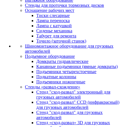
Вытяжное оборудование
Стенды для проточки тормозных дисков
Оснащение рабочих мест
Тиски слесарные
Лампа переноска
Лампа с катушкой
Сиденье механика
Табурет для ремонта
Точило (заточной станок)
Шиномонтажное оборудование для грузовых
автомобилей
Подъемное оборудование
Домкраты гидравлические
Канавные подъемники (ямные домкраты)
Подъемники четырехстоечные
Подкатные колонны
Подъемники ножничные
Стенды «развал-схождение»
Стенд "сход-развал" электронный для
грузовых автомобилей
Стенд "сход-развал" CCD (инфракрасный)
для грузовых автомобилей
Стенд "сход-развал" для грузовых
автомобилей
Стенд «сход-развал» 3D для грузовых