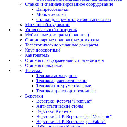
Станки и специализированное оборудование
Выпрессовщики
Мойки деталей
Станки для ремонта узлов и агрегатов
Моечное оборудование
Универсальный погрузчик
Мобильные домкраты (колонны)
Стационарные подпольные домкраты
Телескопические канавные домкраты
Круг поворотный
Кантователь
Стапель платформенный с подъемником
Стапель подкатной
Тележки
Тележки арматурные
Тележки диагностические
Тележки инструментальные
Тележки транспортировочные
Верстаки
Верстаки Феррум "Premium"
Антистатические столы
Верстаки Kronvuz
Верстаки ТПК Верстакофф "Mechanic"
Верстаки ТПК Верстакофф "Fabric"
Рабочие столы Kronvuz