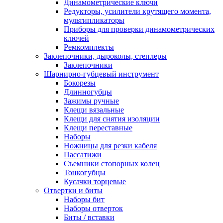
Динамометрические ключи
Редукторы, усилители крутящего момента,
мультипликаторы
Приборы для проверки динамометрических
ключей
Ремкомплекты
Заклепочники, дыроколы, степлеры
Заклепочники
Шарнирно-губцевый инструмент
Бокорезы
Длинногубцы
Зажимы ручные
Клещи вязальные
Клещи для снятия изоляции
Клещи переставные
Наборы
Ножницы для резки кабеля
Пассатижи
Съемники стопорных колец
Тонкогубцы
Кусачки торцевые
Отвертки и биты
Наборы бит
Наборы отверток
Биты / вставки