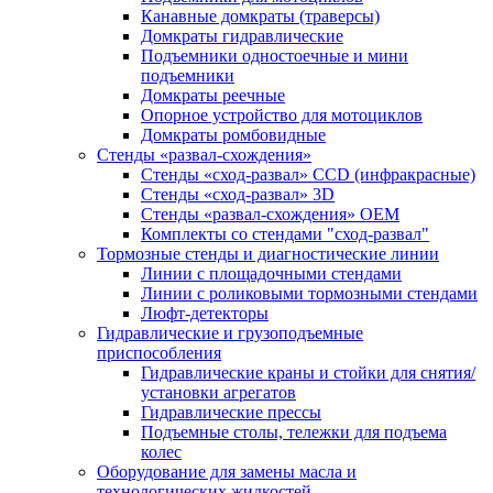
Канавные домкраты (траверсы)
Домкраты гидравлические
Подъемники одностоечные и мини
подъемники
Домкраты реечные
Опорное устройство для мотоциклов
Домкраты ромбовидные
Стенды «развал-схождения»
Стенды «сход-развал» CCD (инфракрасные)
Стенды «сход-развал» 3D
Стенды «развал-схождения» ОЕМ
Комплекты со стендами "сход-развал"
Тормозные стенды и диагностические линии
Линии с площадочными стендами
Линии с роликовыми тормозными стендами
Люфт-детекторы
Гидравлические и грузоподъемные
приспособления
Гидравлические краны и стойки для снятия/
установки агрегатов
Гидравлические прессы
Подъемные столы, тележки для подъема
колес
Оборудование для замены масла и
технологических жидкостей