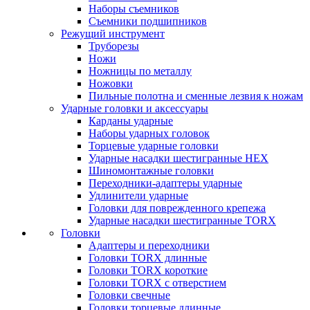
Наборы съемников
Съемники подшипников
Режущий инструмент
Труборезы
Ножи
Ножницы по металлу
Ножовки
Пильные полотна и сменные лезвия к ножам
Ударные головки и аксессуары
Карданы ударные
Наборы ударных головок
Торцевые ударные головки
Ударные насадки шестигранные HEX
Шиномонтажные головки
Переходники-адаптеры ударные
Удлинители ударные
Головки для поврежденного крепежа
Ударные насадки шестигранные TORX
Головки
Адаптеры и переходники
Головки TORX длинные
Головки TORX короткие
Головки TORX с отверстием
Головки свечные
Головки торцевые длинные