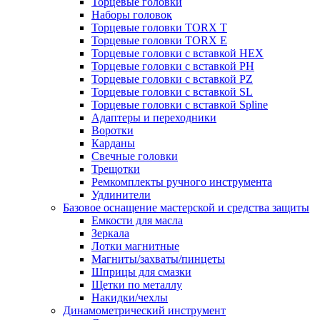
Торцевые головки
Наборы головок
Торцевые головки TORX T
Торцевые головки TORX Е
Торцевые головки с вставкой HEX
Торцевые головки с вставкой PH
Торцевые головки с вставкой PZ
Торцевые головки с вставкой SL
Торцевые головки с вставкой Spline
Адаптеры и переходники
Воротки
Карданы
Свечные головки
Трещотки
Ремкомплекты ручного инструмента
Удлинители
Базовое оснащение мастерской и средства защиты
Емкости для масла
Зеркала
Лотки магнитные
Магниты/захваты/пинцеты
Шприцы для смазки
Щетки по металлу
Накидки/чехлы
Динамометрический инструмент