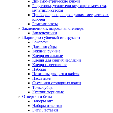
Динамометрические ключи
Редукторы, усилители крутящего момента,
мультипликаторы
Приборы для проверки динамометрических
ключей
Ремкомплекты
Заклепочники, дыроколы, степлеры
Заклепочники
Шарнирно-губцевый инструмент
Бокорезы
Длинногубцы
Зажимы ручные
Клещи вязальные
Клещи для снятия изоляции
Клещи переставные
Наборы
Ножницы для резки кабеля
Пассатижи
Съемники стопорных колец
Тонкогубцы
Кусачки торцевые
Отвертки и биты
Наборы бит
Наборы отверток
Биты / вставки