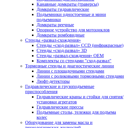
Канавные домкраты (траверсы)
Домкраты гидравлические
Подъемники одностоечные и мини
подъемники
Домкраты реечные
Опорное устройство для мотоциклов
Домкраты ромбовидные
Стенды «развал-схождения»
Стенды «сход-развал» CCD (инфракрасные)
Стенды «сход-развал» 3D
Стенды «развал-схождения» ОЕМ
Комплекты со стендами "сход-развал"
Тормозные стенды и диагностические линии
Линии с площадочными стендами
Линии с роликовыми тормозными стендами
Люфт-детекторы
Гидравлические и грузоподъемные
приспособления
Гидравлические краны и стойки для снятия/
установки агрегатов
Гидравлические прессы
Подъемные столы, тележки для подъема
колес
Оборудование для замены масла и
технологических жидкостей