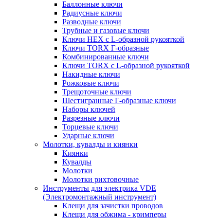
Баллонные ключи
Радиусные ключи
Разводные ключи
Трубные и газовые ключи
Ключи HEX с L-образной рукояткой
Ключи TORX Г-образные
Комбинированные ключи
Ключи TORX с L-образной рукояткой
Накидные ключи
Рожковые ключи
Трещоточные ключи
Шестигранные Г-образные ключи
Наборы ключей
Разрезные ключи
Торцевые ключи
Ударные ключи
Молотки, кувалды и киянки
Киянки
Кувалды
Молотки
Молотки рихтовочные
Инструменты для электрика VDE
(Электромонтажный инструмент)
Клещи для зачистки проводов
Клещи для обжима - кримперы