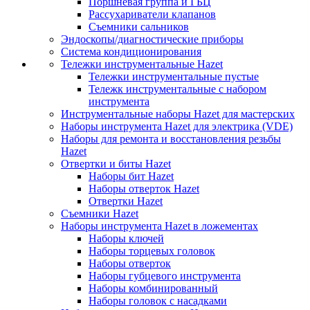
Поршневая группа и ГБЦ
Рассухариватели клапанов
Съемники сальников
Эндоскопы/диагностические приборы
Система кондиционирования
Тележки инструментальные Hazet
Тележки инструментальные пустые
Тележк инструментальные с набором
инструмента
Инструментальные наборы Hazet для мастерских
Наборы инструмента Hazet для электрика (VDE)
Наборы для ремонта и восстановления резьбы
Hazet
Отвертки и биты Hazet
Наборы бит Hazet
Наборы отверток Hazet
Отвертки Hazet
Съемники Hazet
Наборы инструмента Hazet в ложементах
Наборы ключей
Наборы торцевых головок
Наборы отверток
Наборы губцевого инструмента
Наборы комбинированный
Наборы головок с насадками