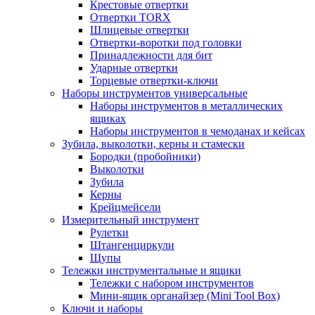
Крестовые отвертки
Отвертки TORX
Шлицевые отвертки
Отвертки-воротки под головки
Принадлежности для бит
Ударные отвертки
Торцевые отвертки-ключи
Наборы инструментов универсальные
Наборы инструментов в металлических
ящиках
Наборы инструментов в чемоданах и кейсах
Зубила, выколотки, керны и стамески
Бородки (пробойники)
Выколотки
Зубила
Керны
Крейцмейсели
Измерительный инструмент
Рулетки
Штангенциркули
Щупы
Тележки инструментальные и ящики
Тележки с набором инструментов
Мини-ящик органайзер (Mini Tool Box)
Ключи и наборы