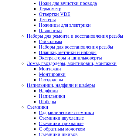
Ножи для зачистки провода
Термометр
Отвертки VDE
Тестеры
Ножницы для электрики
Паяльники
Наборы для ремонта и восстановления резьбы
Гайколомы
Наборы для восстановления резьбы
Плашки, метчики и наборы
Экстракторы и шпильковерты
Ломы, гвоздодеры, монтировки, монтажки
Монтажки
Монтировки
Гвоздодеры
Напильники, надфили и шаберы
Надфили
Напильники
Шаберы
Съемники
Гидравлические съемники
Съемники двухлапые
Съемники трехлапые
С обратным молотком
Съемники шкивов