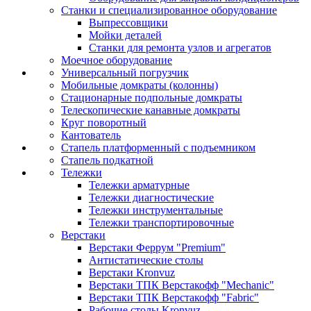
Станки и специализированное оборудование
Выпрессовщики
Мойки деталей
Станки для ремонта узлов и агрегатов
Моечное оборудование
Универсальный погрузчик
Мобильные домкраты (колонны)
Стационарные подпольные домкраты
Телескопические канавные домкраты
Круг поворотный
Кантователь
Стапель платформенный с подъемником
Стапель подкатной
Тележки
Тележки арматурные
Тележки диагностические
Тележки инструментальные
Тележки транспортировочные
Верстаки
Верстаки Феррум "Premium"
Антистатические столы
Верстаки Kronvuz
Верстаки ТПК Верстакофф "Mechanic"
Верстаки ТПК Верстакофф "Fabric"
Рабочие столы Kronvuz