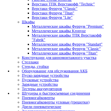
Верстаки ТПК Верстакофф "Technic"
Верстаки Феррум "Classic"
Верстаки Феррум "Titan"
Верстаки Феррум "Lite"
Шкафы
Металлические шкафы Феррум "Premium"
Металлические шкафы Kronvuz
Металлические шкафы ТПК Верстакофф
"Fabrik"
Металлические шкафы Феррум "Standart"
Металлические шкафы Феррум "Classic"
Металлические шкафы Феррум "Titan"
Конструкции для шиномонтажного участка
Стеллажи
Стенды, стойки
Оборудование для обслуживания АКБ
Пуско-зарядные устройства
Пусковые устройства
Зарядные устройства
Тестеры аккумуляторов
Штуцеры и быстросъемные соединения
Пневмогайковерты
Пневмогайковерты угловые (трещотки)
Дрели пневматические