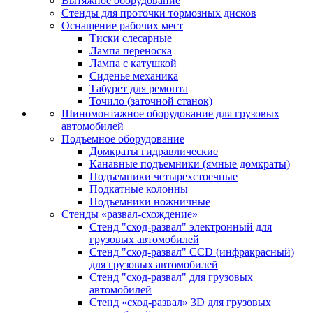
Вытяжное оборудование
Стенды для проточки тормозных дисков
Оснащение рабочих мест
Тиски слесарные
Лампа переноска
Лампа с катушкой
Сиденье механика
Табурет для ремонта
Точило (заточной станок)
Шиномонтажное оборудование для грузовых
автомобилей
Подъемное оборудование
Домкраты гидравлические
Канавные подъемники (ямные домкраты)
Подъемники четырехстоечные
Подкатные колонны
Подъемники ножничные
Стенды «развал-схождение»
Стенд "сход-развал" электронный для
грузовых автомобилей
Стенд "сход-развал" CCD (инфракрасный)
для грузовых автомобилей
Стенд "сход-развал" для грузовых
автомобилей
Стенд «сход-развал» 3D для грузовых