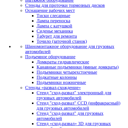
Вытяжное оборудование
Стенды для проточки тормозных дисков
Оснащение рабочих мест
Тиски слесарные
Лампа переноска
Лампа с катушкой
Сиденье механика
Табурет для ремонта
Точило (заточной станок)
Шиномонтажное оборудование для грузовых
автомобилей
Подъемное оборудование
Домкраты гидравлические
Канавные подъемники (ямные домкраты)
Подъемники четырехстоечные
Подкатные колонны
Подъемники ножничные
Стенды «развал-схождение»
Стенд "сход-развал" электронный для
грузовых автомобилей
Стенд "сход-развал" CCD (инфракрасный)
для грузовых автомобилей
Стенд "сход-развал" для грузовых
автомобилей
Стенд «сход-развал» 3D для грузовых