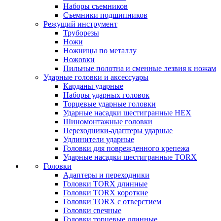
Наборы съемников
Съемники подшипников
Режущий инструмент
Труборезы
Ножи
Ножницы по металлу
Ножовки
Пильные полотна и сменные лезвия к ножам
Ударные головки и аксессуары
Карданы ударные
Наборы ударных головок
Торцевые ударные головки
Ударные насадки шестигранные HEX
Шиномонтажные головки
Переходники-адаптеры ударные
Удлинители ударные
Головки для поврежденного крепежа
Ударные насадки шестигранные TORX
Головки
Адаптеры и переходники
Головки TORX длинные
Головки TORX короткие
Головки TORX с отверстием
Головки свечные
Головки торцевые длинные