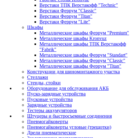
Верстаки ТПК Верстакофф "Technic"
Верстаки Феррум "Classic"
Верстаки Феррум "Titan"
Верстаки Феррум "Lite"
Шкафы
Металлические шкафы Феррум "Premium"
Металлические шкафы Kronvuz
Металлические шкафы ТПК Верстакофф
"Fabrik"
Металлические шкафы Феррум "Standart"
Металлические шкафы Феррум "Classic"
Металлические шкафы Феррум "Titan"
Конструкции для шиномонтажного участка
Стеллажи
Стенды, стойки
Оборудование для обслуживания АКБ
Пуско-зарядные устройства
Пусковые устройства
Зарядные устройства
Тестеры аккумуляторов
Штуцеры и быстросъемные соединения
Пневмогайковерты
Пневмогайковерты угловые (трещотки)
Дрели пневматические