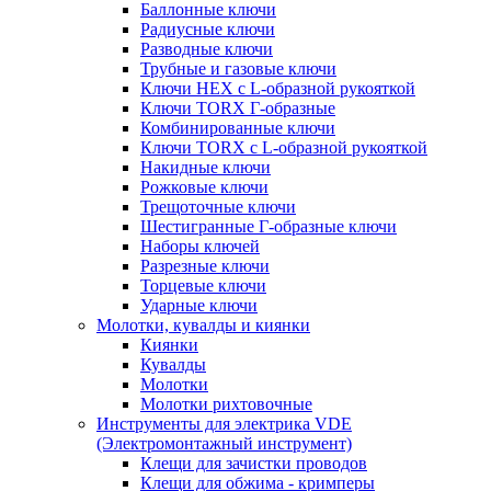
Баллонные ключи
Радиусные ключи
Разводные ключи
Трубные и газовые ключи
Ключи HEX с L-образной рукояткой
Ключи TORX Г-образные
Комбинированные ключи
Ключи TORX с L-образной рукояткой
Накидные ключи
Рожковые ключи
Трещоточные ключи
Шестигранные Г-образные ключи
Наборы ключей
Разрезные ключи
Торцевые ключи
Ударные ключи
Молотки, кувалды и киянки
Киянки
Кувалды
Молотки
Молотки рихтовочные
Инструменты для электрика VDE
(Электромонтажный инструмент)
Клещи для зачистки проводов
Клещи для обжима - кримперы