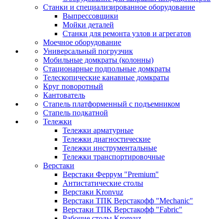
Станки и специализированное оборудование
Выпрессовщики
Мойки деталей
Станки для ремонта узлов и агрегатов
Моечное оборудование
Универсальный погрузчик
Мобильные домкраты (колонны)
Стационарные подпольные домкраты
Телескопические канавные домкраты
Круг поворотный
Кантователь
Стапель платформенный с подъемником
Стапель подкатной
Тележки
Тележки арматурные
Тележки диагностические
Тележки инструментальные
Тележки транспортировочные
Верстаки
Верстаки Феррум "Premium"
Антистатические столы
Верстаки Kronvuz
Верстаки ТПК Верстакофф "Mechanic"
Верстаки ТПК Верстакофф "Fabric"
Рабочие столы Kronvuz