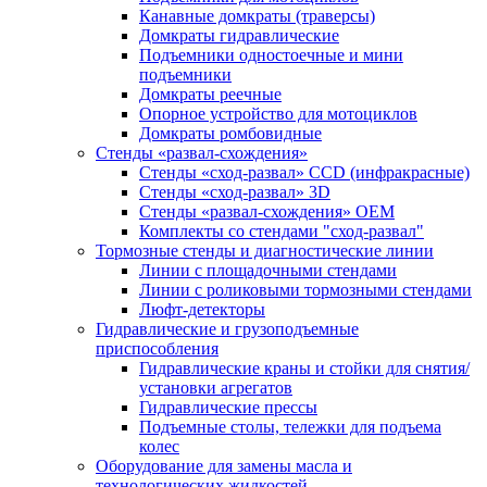
Канавные домкраты (траверсы)
Домкраты гидравлические
Подъемники одностоечные и мини
подъемники
Домкраты реечные
Опорное устройство для мотоциклов
Домкраты ромбовидные
Стенды «развал-схождения»
Стенды «сход-развал» CCD (инфракрасные)
Стенды «сход-развал» 3D
Стенды «развал-схождения» ОЕМ
Комплекты со стендами "сход-развал"
Тормозные стенды и диагностические линии
Линии с площадочными стендами
Линии с роликовыми тормозными стендами
Люфт-детекторы
Гидравлические и грузоподъемные
приспособления
Гидравлические краны и стойки для снятия/
установки агрегатов
Гидравлические прессы
Подъемные столы, тележки для подъема
колес
Оборудование для замены масла и
технологических жидкостей