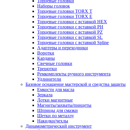
Торцевые головки
Наборы головок
Торцевые головки TORX T
Торцевые головки TORX Е
Торцевые головки с вставкой HEX
Торцевые головки с вставкой PH
Торцевые головки с вставкой PZ
Торцевые головки с вставкой SL
Торцевые головки с вставкой Spline
Адаптеры и переходники
Воротки
Карданы
Свечные головки
Трещотки
Ремкомплекты ручного инструмента
Удлинители
Базовое оснащение мастерской и средства защиты
Емкости для масла
Зеркала
Лотки магнитные
Магниты/захваты/пинцеты
Шприцы для смазки
Щетки по металлу
Накидки/чехлы
Динамометрический инструмент