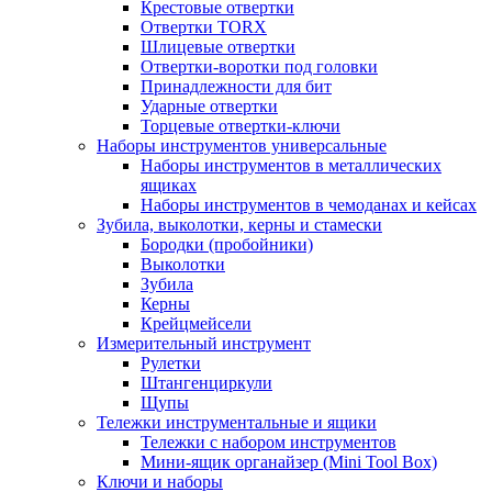
Крестовые отвертки
Отвертки TORX
Шлицевые отвертки
Отвертки-воротки под головки
Принадлежности для бит
Ударные отвертки
Торцевые отвертки-ключи
Наборы инструментов универсальные
Наборы инструментов в металлических
ящиках
Наборы инструментов в чемоданах и кейсах
Зубила, выколотки, керны и стамески
Бородки (пробойники)
Выколотки
Зубила
Керны
Крейцмейсели
Измерительный инструмент
Рулетки
Штангенциркули
Щупы
Тележки инструментальные и ящики
Тележки с набором инструментов
Мини-ящик органайзер (Mini Tool Box)
Ключи и наборы