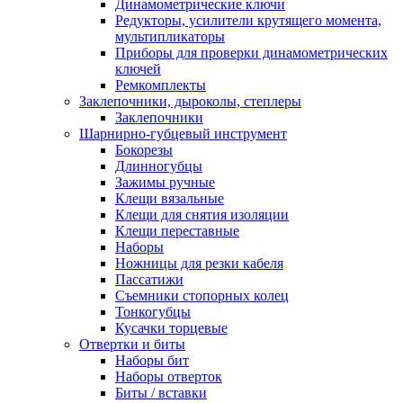
Динамометрические ключи
Редукторы, усилители крутящего момента,
мультипликаторы
Приборы для проверки динамометрических
ключей
Ремкомплекты
Заклепочники, дыроколы, степлеры
Заклепочники
Шарнирно-губцевый инструмент
Бокорезы
Длинногубцы
Зажимы ручные
Клещи вязальные
Клещи для снятия изоляции
Клещи переставные
Наборы
Ножницы для резки кабеля
Пассатижи
Съемники стопорных колец
Тонкогубцы
Кусачки торцевые
Отвертки и биты
Наборы бит
Наборы отверток
Биты / вставки