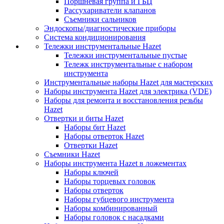
Поршневая группа и ГБЦ
Рассухариватели клапанов
Съемники сальников
Эндоскопы/диагностические приборы
Система кондиционирования
Тележки инструментальные Hazet
Тележки инструментальные пустые
Тележк инструментальные с набором
инструмента
Инструментальные наборы Hazet для мастерских
Наборы инструмента Hazet для электрика (VDE)
Наборы для ремонта и восстановления резьбы
Hazet
Отвертки и биты Hazet
Наборы бит Hazet
Наборы отверток Hazet
Отвертки Hazet
Съемники Hazet
Наборы инструмента Hazet в ложементах
Наборы ключей
Наборы торцевых головок
Наборы отверток
Наборы губцевого инструмента
Наборы комбинированный
Наборы головок с насадками