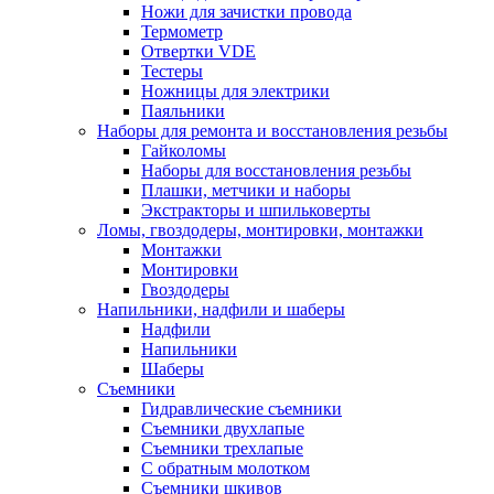
Ножи для зачистки провода
Термометр
Отвертки VDE
Тестеры
Ножницы для электрики
Паяльники
Наборы для ремонта и восстановления резьбы
Гайколомы
Наборы для восстановления резьбы
Плашки, метчики и наборы
Экстракторы и шпильковерты
Ломы, гвоздодеры, монтировки, монтажки
Монтажки
Монтировки
Гвоздодеры
Напильники, надфили и шаберы
Надфили
Напильники
Шаберы
Съемники
Гидравлические съемники
Съемники двухлапые
Съемники трехлапые
С обратным молотком
Съемники шкивов