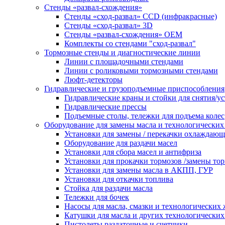
Стенды «развал-схождения»
Стенды «сход-развал» CCD (инфракрасные)
Стенды «сход-развал» 3D
Стенды «развал-схождения» ОЕМ
Комплекты со стендами "сход-развал"
Тормозные стенды и диагностические линии
Линии с площадочными стендами
Линии с роликовыми тормозными стендами
Люфт-детекторы
Гидравлические и грузоподъемные приспособления
Гидравлические краны и стойки для снятия/ус
Гидравлические прессы
Подъемные столы, тележки для подъема колес
Оборудование для замены масла и технологических
Установки для замены / перекачки охлаждаю
Оборудование для раздачи масел
Установки для сбора масел и антифриза
Установки для прокачки тормозов /замены то
Установки для замены масла в АКПП, ГУР
Установки для откачки топлива
Стойка для раздачи масла
Тележки для бочек
Насосы для масла, смазки и технологических
Катушки для масла и других технологических
Пистолеты раздаточные и счетчики