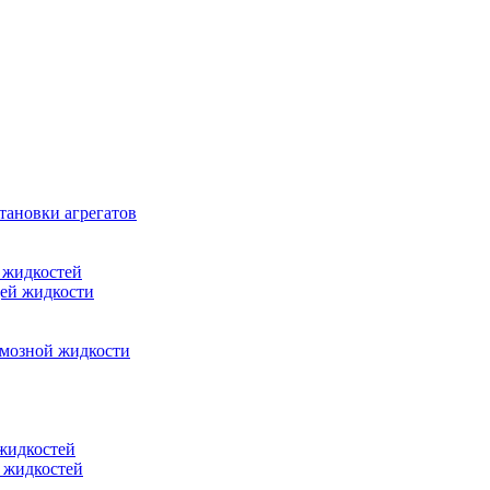
тановки агрегатов
 жидкостей
щей жидкости
рмозной жидкости
 жидкостей
 жидкостей