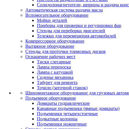
Солидолонагнетатели, шприцы и раздача кон
Автоматическая система раздачи масла
Вспомогательное оборудование
Мойки деталей
Приборы для проверки и регулировки фар
Стенды для переборки двигателей
Тележки для перемещения автомобилей
Компрессорное оборудование
Вытяжное оборудование
Стенды для проточки тормозных дисков
Оснащение рабочих мест
Тиски слесарные
Лампа переноска
Лампа с катушкой
Сиденье механика
Табурет для ремонта
Точило (заточной станок)
Шиномонтажное оборудование для грузовых автом
Подъемное оборудование
Домкраты гидравлические
Канавные подъемники (ямные домкраты)
Подъемники четырехстоечные
Подкатные колонны
Подъемники ножничные