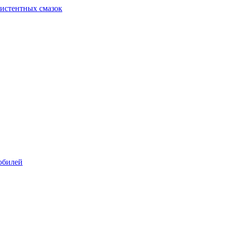
систентных смазок
обилей