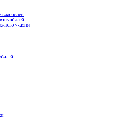
втомобилей
автомобилей
ажного участка
обилей
ки