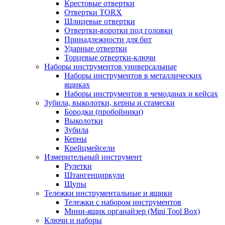
Крестовые отвертки
Отвертки TORX
Шлицевые отвертки
Отвертки-воротки под головки
Принадлежности для бит
Ударные отвертки
Торцевые отвертки-ключи
Наборы инструментов универсальные
Наборы инструментов в металлических
ящиках
Наборы инструментов в чемоданах и кейсах
Зубила, выколотки, керны и стамески
Бородки (пробойники)
Выколотки
Зубила
Керны
Крейцмейсели
Измерительный инструмент
Рулетки
Штангенциркули
Щупы
Тележки инструментальные и ящики
Тележки с набором инструментов
Мини-ящик органайзер (Mini Tool Box)
Ключи и наборы