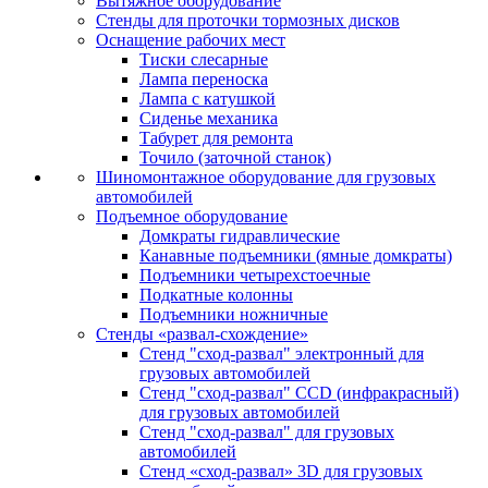
Вытяжное оборудование
Стенды для проточки тормозных дисков
Оснащение рабочих мест
Тиски слесарные
Лампа переноска
Лампа с катушкой
Сиденье механика
Табурет для ремонта
Точило (заточной станок)
Шиномонтажное оборудование для грузовых
автомобилей
Подъемное оборудование
Домкраты гидравлические
Канавные подъемники (ямные домкраты)
Подъемники четырехстоечные
Подкатные колонны
Подъемники ножничные
Стенды «развал-схождение»
Стенд "сход-развал" электронный для
грузовых автомобилей
Стенд "сход-развал" CCD (инфракрасный)
для грузовых автомобилей
Стенд "сход-развал" для грузовых
автомобилей
Стенд «сход-развал» 3D для грузовых