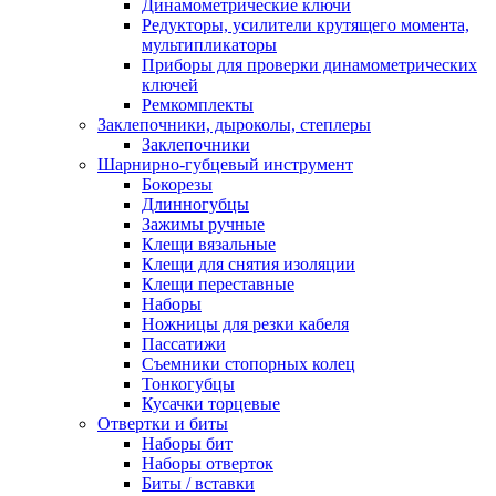
Динамометрические ключи
Редукторы, усилители крутящего момента,
мультипликаторы
Приборы для проверки динамометрических
ключей
Ремкомплекты
Заклепочники, дыроколы, степлеры
Заклепочники
Шарнирно-губцевый инструмент
Бокорезы
Длинногубцы
Зажимы ручные
Клещи вязальные
Клещи для снятия изоляции
Клещи переставные
Наборы
Ножницы для резки кабеля
Пассатижи
Съемники стопорных колец
Тонкогубцы
Кусачки торцевые
Отвертки и биты
Наборы бит
Наборы отверток
Биты / вставки