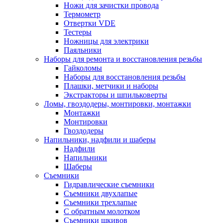
Ножи для зачистки провода
Термометр
Отвертки VDE
Тестеры
Ножницы для электрики
Паяльники
Наборы для ремонта и восстановления резьбы
Гайколомы
Наборы для восстановления резьбы
Плашки, метчики и наборы
Экстракторы и шпильковерты
Ломы, гвоздодеры, монтировки, монтажки
Монтажки
Монтировки
Гвоздодеры
Напильники, надфили и шаберы
Надфили
Напильники
Шаберы
Съемники
Гидравлические съемники
Съемники двухлапые
Съемники трехлапые
С обратным молотком
Съемники шкивов