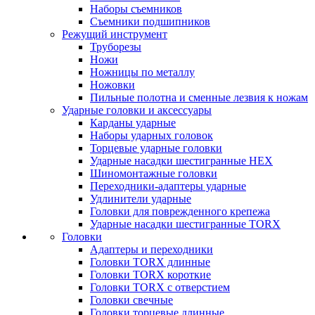
Наборы съемников
Съемники подшипников
Режущий инструмент
Труборезы
Ножи
Ножницы по металлу
Ножовки
Пильные полотна и сменные лезвия к ножам
Ударные головки и аксессуары
Карданы ударные
Наборы ударных головок
Торцевые ударные головки
Ударные насадки шестигранные HEX
Шиномонтажные головки
Переходники-адаптеры ударные
Удлинители ударные
Головки для поврежденного крепежа
Ударные насадки шестигранные TORX
Головки
Адаптеры и переходники
Головки TORX длинные
Головки TORX короткие
Головки TORX с отверстием
Головки свечные
Головки торцевые длинные