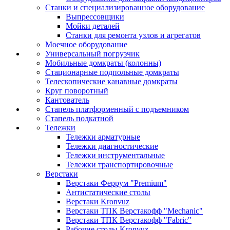
Станки и специализированное оборудование
Выпрессовщики
Мойки деталей
Станки для ремонта узлов и агрегатов
Моечное оборудование
Универсальный погрузчик
Мобильные домкраты (колонны)
Стационарные подпольные домкраты
Телескопические канавные домкраты
Круг поворотный
Кантователь
Стапель платформенный с подъемником
Стапель подкатной
Тележки
Тележки арматурные
Тележки диагностические
Тележки инструментальные
Тележки транспортировочные
Верстаки
Верстаки Феррум "Premium"
Антистатические столы
Верстаки Kronvuz
Верстаки ТПК Верстакофф "Mechanic"
Верстаки ТПК Верстакофф "Fabric"
Рабочие столы Kronvuz