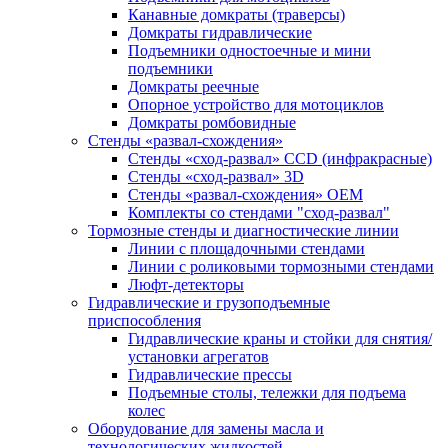
Канавные домкраты (траверсы)
Домкраты гидравлические
Подъемники одностоечные и мини
подъемники
Домкраты реечные
Опорное устройство для мотоциклов
Домкраты ромбовидные
Стенды «развал-схождения»
Стенды «сход-развал» CCD (инфракрасные)
Стенды «сход-развал» 3D
Стенды «развал-схождения» ОЕМ
Комплекты со стендами "сход-развал"
Тормозные стенды и диагностические линии
Линии с площадочными стендами
Линии с роликовыми тормозными стендами
Люфт-детекторы
Гидравлические и грузоподъемные
приспособления
Гидравлические краны и стойки для снятия/
установки агрегатов
Гидравлические прессы
Подъемные столы, тележки для подъема
колес
Оборудование для замены масла и
технологических жидкостей