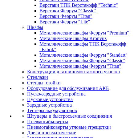
Верстаки ТПК Верстакофф "Technic"
Верстаки Феррум "Classic"
Верстаки Феррум "Titan"
Верстаки Феррум "Lite"
Шкафы
Металлические шкафы Феррум "Premium"
Металлические шкафы Kronvuz
Металлические шкафы ТПК Верстакофф
"Fabrik"
Металлические шкафы Феррум "Standart"
Металлические шкафы Феррум "Classic"
Металлические шкафы Феррум "Titan"
Конструкции для шиномонтажного участка
Стеллажи
Стенды, стойки
Оборудование для обслуживания АКБ
Пуско-зарядные устройства
Пусковые устройства
Зарядные устройства
Тестеры аккумуляторов
Штуцеры и быстросъемные соединения
Пневмогайковерты
Пневмогайковерты угловые (трещотки)
Дрели пневматические