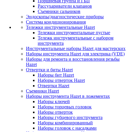
Поршневая группа и ГБЦ
Рассухариватели клапанов
Съемники сальников
Эндоскопы/диагностические приборы
Система кондиционирования
Тележки инструментальные Hazet
Тележки инструментальные пустые
Тележк инструментальные с набором
инструмента
Инструментальные наборы Hazet для мастерских
Наборы инструмента Hazet для электрика (VDE)
Наборы для ремонта и восстановления резьбы
Hazet
Отвертки и биты Hazet
Наборы бит Hazet
Наборы отверток Hazet
Отвертки Hazet
Съемники Hazet
Наборы инструмента Hazet в ложементах
Наборы ключей
Наборы торцевых головок
Наборы отверток
Наборы губцевого инструмента
Наборы комбинированный
Наборы головок с насадками