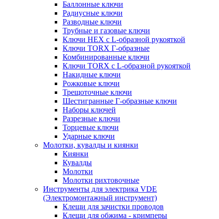
Баллонные ключи
Радиусные ключи
Разводные ключи
Трубные и газовые ключи
Ключи HEX с L-образной рукояткой
Ключи TORX Г-образные
Комбинированные ключи
Ключи TORX с L-образной рукояткой
Накидные ключи
Рожковые ключи
Трещоточные ключи
Шестигранные Г-образные ключи
Наборы ключей
Разрезные ключи
Торцевые ключи
Ударные ключи
Молотки, кувалды и киянки
Киянки
Кувалды
Молотки
Молотки рихтовочные
Инструменты для электрика VDE
(Электромонтажный инструмент)
Клещи для зачистки проводов
Клещи для обжима - кримперы