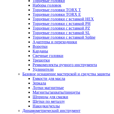
Торцевые головки
Наборы головок
Торцевые головки TORX T
Торцевые головки TORX Е
Торцевые головки с вставкой HEX
Торцевые головки с вставкой PH
Торцевые головки с вставкой PZ
Торцевые головки с вставкой SL
Торцевые головки с вставкой Spline
Адаптеры и переходники
Воротки
Карданы
Свечные головки
Трещотки
Ремкомплекты ручного инструмента
Удлинители
Базовое оснащение мастерской и средства защиты
Емкости для масла
Зеркала
Лотки магнитные
Магниты/захваты/пинцеты
Шприцы для смазки
Щетки по металлу
Накидки/чехлы
Динамометрический инструмент