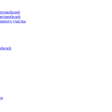
втомобилей
автомобилей
ажного участка
обилей
ки