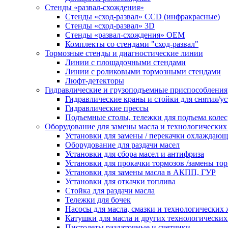
Стенды «развал-схождения»
Стенды «сход-развал» CCD (инфракрасные)
Стенды «сход-развал» 3D
Стенды «развал-схождения» ОЕМ
Комплекты со стендами "сход-развал"
Тормозные стенды и диагностические линии
Линии с площадочными стендами
Линии с роликовыми тормозными стендами
Люфт-детекторы
Гидравлические и грузоподъемные приспособления
Гидравлические краны и стойки для снятия/ус
Гидравлические прессы
Подъемные столы, тележки для подъема колес
Оборудование для замены масла и технологических
Установки для замены / перекачки охлаждаю
Оборудование для раздачи масел
Установки для сбора масел и антифриза
Установки для прокачки тормозов /замены то
Установки для замены масла в АКПП, ГУР
Установки для откачки топлива
Стойка для раздачи масла
Тележки для бочек
Насосы для масла, смазки и технологических
Катушки для масла и других технологических
Пистолеты раздаточные и счетчики