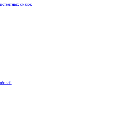
систентных смазок
обилей