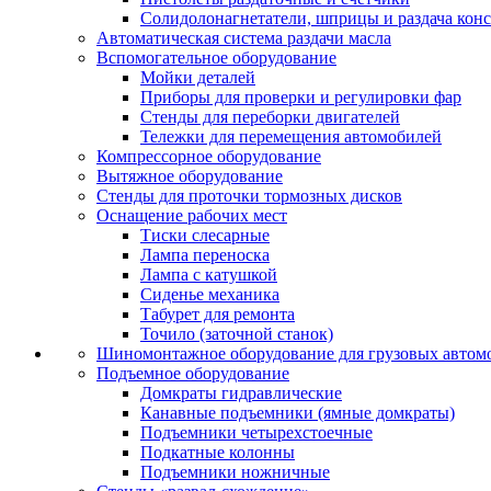
Солидолонагнетатели, шприцы и раздача кон
Автоматическая система раздачи масла
Вспомогательное оборудование
Мойки деталей
Приборы для проверки и регулировки фар
Стенды для переборки двигателей
Тележки для перемещения автомобилей
Компрессорное оборудование
Вытяжное оборудование
Стенды для проточки тормозных дисков
Оснащение рабочих мест
Тиски слесарные
Лампа переноска
Лампа с катушкой
Сиденье механика
Табурет для ремонта
Точило (заточной станок)
Шиномонтажное оборудование для грузовых автом
Подъемное оборудование
Домкраты гидравлические
Канавные подъемники (ямные домкраты)
Подъемники четырехстоечные
Подкатные колонны
Подъемники ножничные