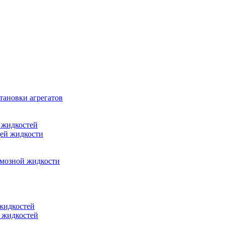
тановки агрегатов
 жидкостей
щей жидкости
рмозной жидкости
 жидкостей
 жидкостей