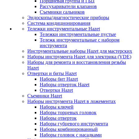
Поршневая группа и ГБЦ
Рассухариватели клапанов
Съемники сальников
Эндоскопы/диагностические приборы
Система кондиционирования
Тележки инструментальные Hazet
Тележки инструментальные пустые
Тележк инструментальные с набором
инструмента
Инструментальные наборы Hazet для мастерских
Наборы инструмента Hazet для электрика (VDE)
Наборы для ремонта и восстановления резьбы
Hazet
Отвертки и биты Hazet
Наборы бит Hazet
Наборы отверток Hazet
Отвертки Hazet
Съемники Hazet
Наборы инструмента Hazet в ложементах
Наборы ключей
Наборы торцевых головок
Наборы отверток
Наборы губцевого инструмента
Наборы комбинированный
Наборы головок с насадками