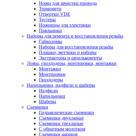
Ножи для зачистки провода
Термометр
Отвертки VDE
Тестеры
Ножницы для электрики
Паяльники
Наборы для ремонта и восстановления резьбы
Гайколомы
Наборы для восстановления резьбы
Плашки, метчики и наборы
Экстракторы и шпильковерты
Ломы, гвоздодеры, монтировки, монтажки
Монтажки
Монтировки
Гвоздодеры
Напильники, надфили и шаберы
Надфили
Напильники
Шаберы
Съемники
Гидравлические съемники
Съемники двухлапые
Съемники трехлапые
С обратным молотком
Съемники шкивов