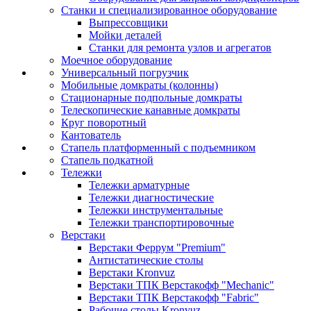
Станки и специализированное оборудование
Выпрессовщики
Мойки деталей
Станки для ремонта узлов и агрегатов
Моечное оборудование
Универсальный погрузчик
Мобильные домкраты (колонны)
Стационарные подпольные домкраты
Телескопические канавные домкраты
Круг поворотный
Кантователь
Стапель платформенный с подъемником
Стапель подкатной
Тележки
Тележки арматурные
Тележки диагностические
Тележки инструментальные
Тележки транспортировочные
Верстаки
Верстаки Феррум "Premium"
Антистатические столы
Верстаки Kronvuz
Верстаки ТПК Верстакофф "Mechanic"
Верстаки ТПК Верстакофф "Fabric"
Рабочие столы Kronvuz