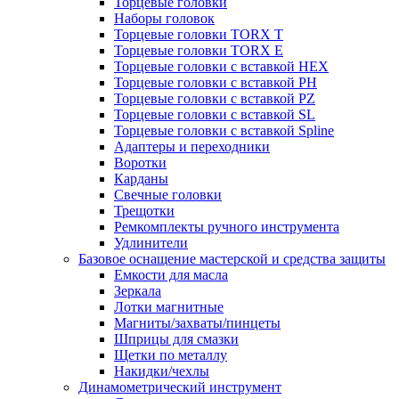
Торцевые головки
Наборы головок
Торцевые головки TORX T
Торцевые головки TORX Е
Торцевые головки с вставкой HEX
Торцевые головки с вставкой PH
Торцевые головки с вставкой PZ
Торцевые головки с вставкой SL
Торцевые головки с вставкой Spline
Адаптеры и переходники
Воротки
Карданы
Свечные головки
Трещотки
Ремкомплекты ручного инструмента
Удлинители
Базовое оснащение мастерской и средства защиты
Емкости для масла
Зеркала
Лотки магнитные
Магниты/захваты/пинцеты
Шприцы для смазки
Щетки по металлу
Накидки/чехлы
Динамометрический инструмент