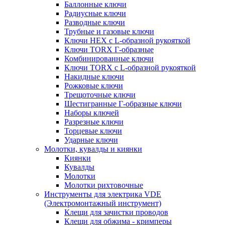
Баллонные ключи
Радиусные ключи
Разводные ключи
Трубные и газовые ключи
Ключи HEX с L-образной рукояткой
Ключи TORX Г-образные
Комбинированные ключи
Ключи TORX с L-образной рукояткой
Накидные ключи
Рожковые ключи
Трещоточные ключи
Шестигранные Г-образные ключи
Наборы ключей
Разрезные ключи
Торцевые ключи
Ударные ключи
Молотки, кувалды и киянки
Киянки
Кувалды
Молотки
Молотки рихтовочные
Инструменты для электрика VDE
(Электромонтажный инструмент)
Клещи для зачистки проводов
Клещи для обжима - кримперы