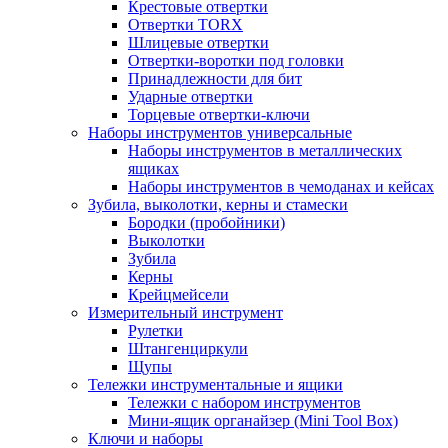
Крестовые отвертки
Отвертки TORX
Шлицевые отвертки
Отвертки-воротки под головки
Принадлежности для бит
Ударные отвертки
Торцевые отвертки-ключи
Наборы инструментов универсальные
Наборы инструментов в металлических
ящиках
Наборы инструментов в чемоданах и кейсах
Зубила, выколотки, керны и стамески
Бородки (пробойники)
Выколотки
Зубила
Керны
Крейцмейсели
Измерительный инструмент
Рулетки
Штангенциркули
Щупы
Тележки инструментальные и ящики
Тележки с набором инструментов
Мини-ящик органайзер (Mini Tool Box)
Ключи и наборы