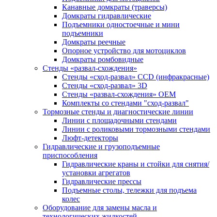
Канавные домкраты (траверсы)
Домкраты гидравлические
Подъемники одностоечные и мини
подъемники
Домкраты реечные
Опорное устройство для мотоциклов
Домкраты ромбовидные
Стенды «развал-схождения»
Стенды «сход-развал» CCD (инфракрасные)
Стенды «сход-развал» 3D
Стенды «развал-схождения» ОЕМ
Комплекты со стендами "сход-развал"
Тормозные стенды и диагностические линии
Линии с площадочными стендами
Линии с роликовыми тормозными стендами
Люфт-детекторы
Гидравлические и грузоподъемные
приспособления
Гидравлические краны и стойки для снятия/
установки агрегатов
Гидравлические прессы
Подъемные столы, тележки для подъема
колес
Оборудование для замены масла и
технологических жидкостей