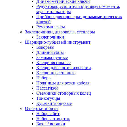
Динамометрические ключи
Редукторы, усилители крутящего момента,
мультипликаторы
Приборы для проверки динамометрических
ключей
Ремкомплекты
Заклепочники, дыроколы, степлеры
Заклепочники
Шарнирно-губцевый инструмент
Бокорезы
Длинногубцы
Зажимы ручные
Клещи вязальные
Клещи для снятия изоляции
Клещи переставные
Наборы
Ножницы для резки кабеля
Пассатижи
Съемники стопорных колец
Тонкогубцы
Кусачки торцевые
Отвертки и биты
Наборы бит
Наборы отверток
Биты / вставки