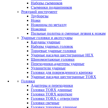
Наборы съемников
Съемники подшипников
Режущий инструмент
Труборезы
Ножи
Ножницы по металлу
Ножовки
Пильные полотна и сменные лезвия к ножам
Ударные головки и аксессуары
Карданы ударные
Наборы ударных головок
Торцевые ударные головки
Ударные насадки шестигранные HEX
Шиномонтажные головки
Переходники-адаптеры ударные
Удлинители ударные
Головки для поврежденного крепежа
Ударные насадки шестигранные TORX
Головки
Адаптеры и переходники
Головки TORX длинные
Головки TORX короткие
Головки TORX с отверстием
Головки свечные
Головки торцевые длинные