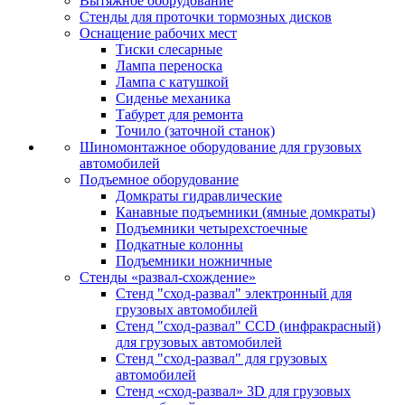
Вытяжное оборудование
Стенды для проточки тормозных дисков
Оснащение рабочих мест
Тиски слесарные
Лампа переноска
Лампа с катушкой
Сиденье механика
Табурет для ремонта
Точило (заточной станок)
Шиномонтажное оборудование для грузовых
автомобилей
Подъемное оборудование
Домкраты гидравлические
Канавные подъемники (ямные домкраты)
Подъемники четырехстоечные
Подкатные колонны
Подъемники ножничные
Стенды «развал-схождение»
Стенд "сход-развал" электронный для
грузовых автомобилей
Стенд "сход-развал" CCD (инфракрасный)
для грузовых автомобилей
Стенд "сход-развал" для грузовых
автомобилей
Стенд «сход-развал» 3D для грузовых