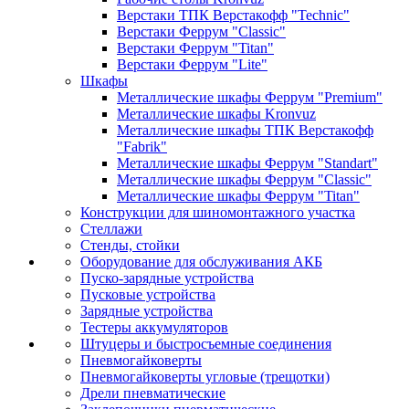
Верстаки ТПК Верстакофф "Technic"
Верстаки Феррум "Classic"
Верстаки Феррум "Titan"
Верстаки Феррум "Lite"
Шкафы
Металлические шкафы Феррум "Premium"
Металлические шкафы Kronvuz
Металлические шкафы ТПК Верстакофф
"Fabrik"
Металлические шкафы Феррум "Standart"
Металлические шкафы Феррум "Classic"
Металлические шкафы Феррум "Titan"
Конструкции для шиномонтажного участка
Стеллажи
Стенды, стойки
Оборудование для обслуживания АКБ
Пуско-зарядные устройства
Пусковые устройства
Зарядные устройства
Тестеры аккумуляторов
Штуцеры и быстросъемные соединения
Пневмогайковерты
Пневмогайковерты угловые (трещотки)
Дрели пневматические