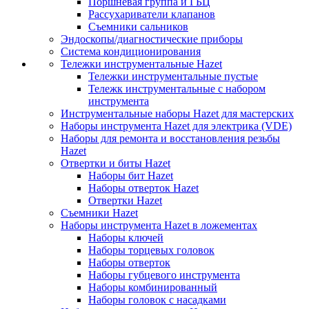
Поршневая группа и ГБЦ
Рассухариватели клапанов
Съемники сальников
Эндоскопы/диагностические приборы
Система кондиционирования
Тележки инструментальные Hazet
Тележки инструментальные пустые
Тележк инструментальные с набором
инструмента
Инструментальные наборы Hazet для мастерских
Наборы инструмента Hazet для электрика (VDE)
Наборы для ремонта и восстановления резьбы
Hazet
Отвертки и биты Hazet
Наборы бит Hazet
Наборы отверток Hazet
Отвертки Hazet
Съемники Hazet
Наборы инструмента Hazet в ложементах
Наборы ключей
Наборы торцевых головок
Наборы отверток
Наборы губцевого инструмента
Наборы комбинированный
Наборы головок с насадками