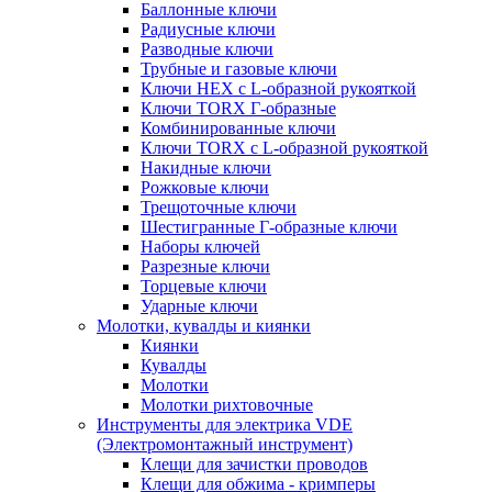
Баллонные ключи
Радиусные ключи
Разводные ключи
Трубные и газовые ключи
Ключи HEX с L-образной рукояткой
Ключи TORX Г-образные
Комбинированные ключи
Ключи TORX с L-образной рукояткой
Накидные ключи
Рожковые ключи
Трещоточные ключи
Шестигранные Г-образные ключи
Наборы ключей
Разрезные ключи
Торцевые ключи
Ударные ключи
Молотки, кувалды и киянки
Киянки
Кувалды
Молотки
Молотки рихтовочные
Инструменты для электрика VDE
(Электромонтажный инструмент)
Клещи для зачистки проводов
Клещи для обжима - кримперы