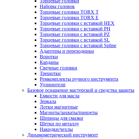
Торцевые головки
Наборы головок
Торцевые головки TORX T
Торцевые головки TORX Е
Торцевые головки с вставкой HEX
Торцевые головки с вставкой PH
Торцевые головки с вставкой PZ
Торцевые головки с вставкой SL
Торцевые головки с вставкой Spline
Адаптеры и переходники
Воротки
Карданы
Свечные головки
Трещотки
Ремкомплекты ручного инструмента
Удлинители
Базовое оснащение мастерской и средства защиты
Емкости для масла
Зеркала
Лотки магнитные
Магниты/захваты/пинцеты
Шприцы для смазки
Щетки по металлу
Накидки/чехлы
Динамометрический инструмент