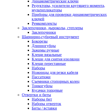
Динамометрические ключи
Редукторы, усилители крутящего момента,
мультипликаторы
Приборы для проверки динамометрических
ключей
Ремкомплекты
Заклепочники, дыроколы, степлеры
Заклепочники
Шарнирно-губцевый инструмент
Бокорезы
Длинногубцы
Зажимы ручные
Клещи вязальные
Клещи для снятия изоляции
Клещи переставные
Наборы
Ножницы для резки кабеля
Пассатижи
Съемники стопорных колец
Тонкогубцы
Кусачки торцевые
Отвертки и биты
Наборы бит
Наборы отверток
Биты / вставки