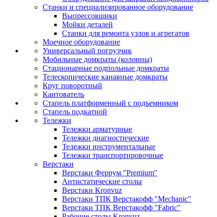
Станки и специализированное оборудование
Выпрессовщики
Мойки деталей
Станки для ремонта узлов и агрегатов
Моечное оборудование
Универсальный погрузчик
Мобильные домкраты (колонны)
Стационарные подпольные домкраты
Телескопические канавные домкраты
Круг поворотный
Кантователь
Стапель платформенный с подъемником
Стапель подкатной
Тележки
Тележки арматурные
Тележки диагностические
Тележки инструментальные
Тележки транспортировочные
Верстаки
Верстаки Феррум "Premium"
Антистатические столы
Верстаки Kronvuz
Верстаки ТПК Верстакофф "Mechanic"
Верстаки ТПК Верстакофф "Fabric"
Рабочие столы Kronvuz