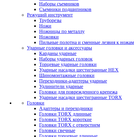
Наборы съемников
Съемники подшипников
Режущий инструмент
Труборезы
Ножи
Ножницы по металлу
Ножовки
Пильные полотна и сменные лезвия к ножам
Ударные головки и аксессуары
Карданы ударные
Наборы ударных головок
Торцевые ударные головки
Ударные насадки шестигранные HEX
Шиномонтажные головки
Переходники-адаптеры ударные
Удлинители ударные
Головки для поврежденного крепежа
Ударные насадки шестигранные TORX
Головки
Адаптеры и переходники
Головки TORX длинные
Головки TORX короткие
Головки TORX с отверстием
Головки свечные
Головки торцевые длинные