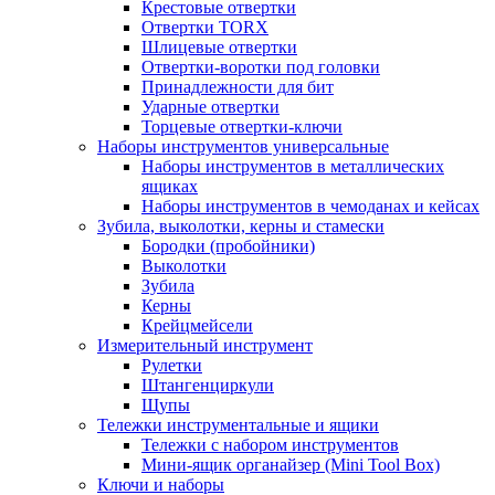
Крестовые отвертки
Отвертки TORX
Шлицевые отвертки
Отвертки-воротки под головки
Принадлежности для бит
Ударные отвертки
Торцевые отвертки-ключи
Наборы инструментов универсальные
Наборы инструментов в металлических
ящиках
Наборы инструментов в чемоданах и кейсах
Зубила, выколотки, керны и стамески
Бородки (пробойники)
Выколотки
Зубила
Керны
Крейцмейсели
Измерительный инструмент
Рулетки
Штангенциркули
Щупы
Тележки инструментальные и ящики
Тележки с набором инструментов
Мини-ящик органайзер (Mini Tool Box)
Ключи и наборы