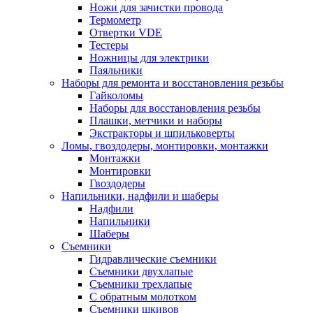
Ножи для зачистки провода
Термометр
Отвертки VDE
Тестеры
Ножницы для электрики
Паяльники
Наборы для ремонта и восстановления резьбы
Гайколомы
Наборы для восстановления резьбы
Плашки, метчики и наборы
Экстракторы и шпильковерты
Ломы, гвоздодеры, монтировки, монтажки
Монтажки
Монтировки
Гвоздодеры
Напильники, надфили и шаберы
Надфили
Напильники
Шаберы
Съемники
Гидравлические съемники
Съемники двухлапые
Съемники трехлапые
С обратным молотком
Съемники шкивов