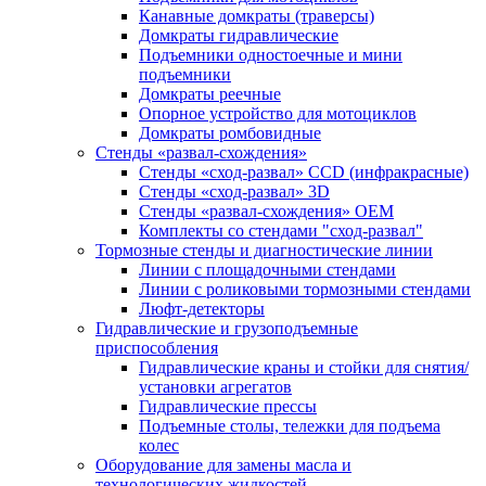
Канавные домкраты (траверсы)
Домкраты гидравлические
Подъемники одностоечные и мини
подъемники
Домкраты реечные
Опорное устройство для мотоциклов
Домкраты ромбовидные
Стенды «развал-схождения»
Стенды «сход-развал» CCD (инфракрасные)
Стенды «сход-развал» 3D
Стенды «развал-схождения» ОЕМ
Комплекты со стендами "сход-развал"
Тормозные стенды и диагностические линии
Линии с площадочными стендами
Линии с роликовыми тормозными стендами
Люфт-детекторы
Гидравлические и грузоподъемные
приспособления
Гидравлические краны и стойки для снятия/
установки агрегатов
Гидравлические прессы
Подъемные столы, тележки для подъема
колес
Оборудование для замены масла и
технологических жидкостей