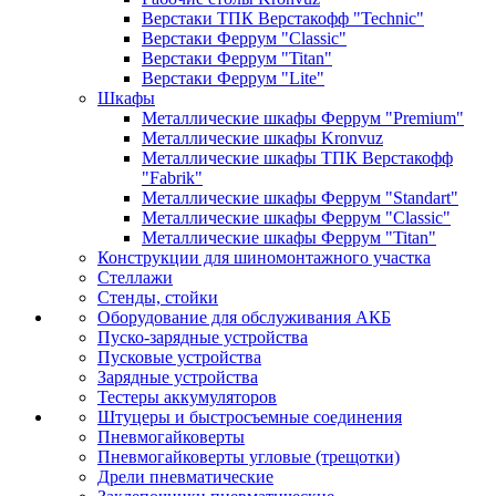
Верстаки ТПК Верстакофф "Technic"
Верстаки Феррум "Classic"
Верстаки Феррум "Titan"
Верстаки Феррум "Lite"
Шкафы
Металлические шкафы Феррум "Premium"
Металлические шкафы Kronvuz
Металлические шкафы ТПК Верстакофф
"Fabrik"
Металлические шкафы Феррум "Standart"
Металлические шкафы Феррум "Classic"
Металлические шкафы Феррум "Titan"
Конструкции для шиномонтажного участка
Стеллажи
Стенды, стойки
Оборудование для обслуживания АКБ
Пуско-зарядные устройства
Пусковые устройства
Зарядные устройства
Тестеры аккумуляторов
Штуцеры и быстросъемные соединения
Пневмогайковерты
Пневмогайковерты угловые (трещотки)
Дрели пневматические