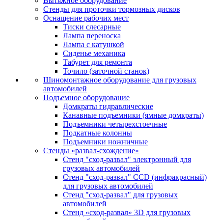
Вытяжное оборудование
Стенды для проточки тормозных дисков
Оснащение рабочих мест
Тиски слесарные
Лампа переноска
Лампа с катушкой
Сиденье механика
Табурет для ремонта
Точило (заточной станок)
Шиномонтажное оборудование для грузовых
автомобилей
Подъемное оборудование
Домкраты гидравлические
Канавные подъемники (ямные домкраты)
Подъемники четырехстоечные
Подкатные колонны
Подъемники ножничные
Стенды «развал-схождение»
Стенд "сход-развал" электронный для
грузовых автомобилей
Стенд "сход-развал" CCD (инфракрасный)
для грузовых автомобилей
Стенд "сход-развал" для грузовых
автомобилей
Стенд «сход-развал» 3D для грузовых